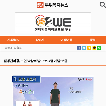
사회/복지
장애계
여성/아동
문화
확대
l
축소
이슈
트렌드
주요행사
연재소설
질병관리청, 노인 낙상 예방 프로그램 개발·보급