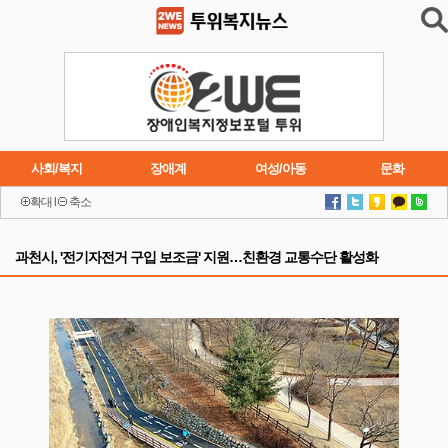
사회/복지
장애계
여성/아동
문화
확대
l
축소
이슈
트렌드
주요행사
연재소설
과천시, '전기자전거 구입 보조금' 지원…친환경 교통수단 활성화