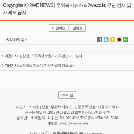
Copyrights ⓒ 2WE NEWS | 투위복지뉴스 & 2we.co.kr, 무단 전재 및
재배포 금지
이전화면
맨위로
확대
l
축소
이전기사 :
경찰청, 「2026년 보험사기 특별단속」 실시
다음기사 :
스타벅스 가습기, 전량 자발적 리콜 실시
PC버전
대표자 : 최수현 | 상호 : 투위복지뉴스 | 신문등록번호 : 서울, 아05039
신문등록일자 : 2018년 03월26일 발행인/편집인 : 최수현
청소년보호책임자 : 최수현 | Tel : 070-4246-5240 | Fax : 0504-081-5240
이메일 : 2we@2wenews.co.kr
Copyright ⓒ 2018
투위복지뉴스
All reghts reserved..