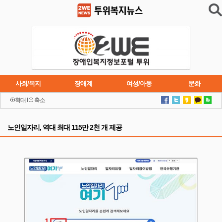
사회/복지
장애계
여성/아동
문화
확대
l
축소
이슈
트렌드
주요행사
연재소설
노인일자리, 역대 최대 115만 2천 개 제공