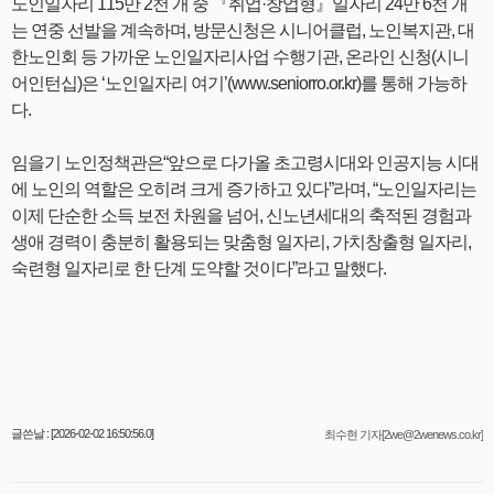
노인일자리 115만 2천 개 중 『취업·창업형』일자리 24만 6천 개
는 연중 선발을 계속하며, 방문신청은 시니어클럽, 노인복지관, 대
한노인회 등 가까운 노인일자리사업 수행기관, 온라인 신청(시니
어인턴십)은 ‘노인일자리 여기’(www.seniorro.or.kr)를 통해 가능하
다.
임을기 노인정책관은“앞으로 다가올 초고령시대와 인공지능 시대
에 노인의 역할은 오히려 크게 증가하고 있다”라며, “노인일자리는
이제 단순한 소득 보전 차원을 넘어, 신노년세대의 축적된 경험과
생애 경력이 충분히 활용되는 맞춤형 일자리, 가치창출형 일자리,
숙련형 일자리로 한 단계 도약할 것이다”라고 말했다.
글쓴날 : [2026-02-02 16:50:56.0]
최수현 기자[2we@2wenews.co.kr]