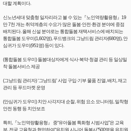
대할 계획이다.
신노년세대 맞춤형 일자리라고 볼 수 있는『노인역량활용형』19
만 7천 개는 취약계층의 수요가 많은 돌봄·안전·환경 분야에 중점
배치된다. 올해 신설 분야로는 통합돌봄 재택서비스에 배치되는
통합돌봄 도우미(1,602명), 푸드뱅크의 그냥드림 관리자(680명), 안
심귀가 도우미(951명) 등이 있다.
(통합돌봄 도우미) 돌봄대상자에게 식사·복약·청결 관리 등 일상밀
착 돌봄서비스 제공
(그냥드림 관리자) ‘그냥드림’ 사업 구입·기부 물품 진열, 배치, 재고
관리 등 푸드마켓 운영
(안심귀가 도우미) 치안 사각지대 순찰, 위험 요소 모니터링, 밀착형
안전 동행 등 치안보조
특히,『노인역량활용형』 중“유아돌봄 특화형 시범사업”은 교육
부, 전국 교육청과 협업하여“유치원 시니어 돌봄사”500명을 유치원