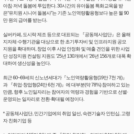
아침·저녁 돌봄에 투입한다. 30시간의 유아돌봄 특화교육을 받
은“유치원 시니어 돌봄사”는 기존 노인역량활용형보다 높은 월 90
만 원의 급여를 받는다.
실버카페, 도시락 제조 등으로 대표되는 『공동체사업단』은 올해
지자체·수행기관을 대상으로 한 초기투자비 및 인프라지원 공모
지원을 확대하며, 창업 이후 사업 안정화 및 매출 견인을 위한 사업
단 성장지원 컨설팅 지원도 ’25년 130개에서 ’26년 156개로 대폭 확
대하여 생산성을 높인다.
최근 60~69세의 신노년세대가『노인역량활용형(19만 7천 개)』
과 『취업·창업형(24만 6천 개)』에 대부분(약 78%) 참여하고 있는
만큼, 향후 노인일자리는 참여자의 역량과 경험을 기반으로 선별·
운영되는 일자리로 전환·확대될 예정이다.
* 공동체사업단, 민간기업에의 취업 알선, 숙련기술자 인턴십, 고령
자 친화기업 등