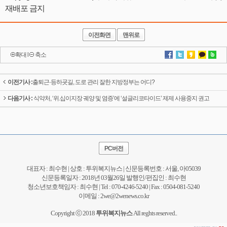
재배포 금지
이전화면
맨위로
확대
l
축소
이전기사 :
출퇴근·등하굣길, 도로 관리 잘한 지방정부는 어디?
다음기사 :
식약처, ‘위.십이지장 궤양 및 염증’에 ‘설글리코타이드’ 제제 사용중지 권고
PC버전
대표자 : 최수현 | 상호 : 투위복지뉴스 | 신문등록번호 : 서울, 아05039
신문등록일자 : 2018년 03월26일 발행인/편집인 : 최수현
청소년보호책임자 : 최수현 | Tel : 070-4246-5240 | Fax : 0504-081-5240
이메일 : 2we@2wenews.co.kr
Copyright ⓒ 2018
투위복지뉴스
All reghts reserved..