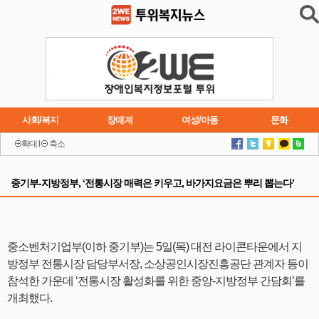
사회/복지
장애계
여성/아동
문화
확대
l
축소
이슈
트렌드
주요행사
연재소설
중기부-지방정부, ‘전통시장 매력은 키우고, 바가지요금은 뿌리 뽑는다’
중소벤처기업부(이하 중기부)는 5일(목) 대전 라이콘타운에서 지
방정부 전통시장 담당부서장, 소상공인시장진흥공단 관계자 등이
참석한 가운데 ‘전통시장 활성화를 위한 중앙-지방정부 간담회’를
개최했다.