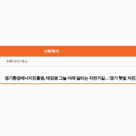
사회/복지
확대
l
축소
이슈
경기환경에너지진흥원, 태양광 그늘 아래 달리는 자전거길…‘경기 햇빛 자전거