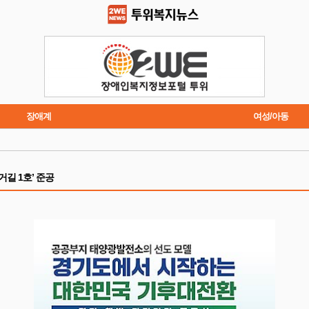
장애계
여성/아동
트렌드
주요행사
길 1호’ 준공