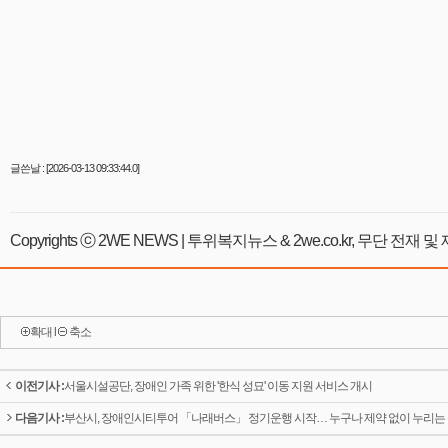
글쓴날 : [2026-03-13 09:33:44.0]
Copyrights ⓒ 2WE NEWS | 투위복지뉴스 & 2we.co.kr, 무단 전재
확대
l
축소
이전기사 :
서울시설공단, 장애인 가족 위한 '한식 성묘' 이동 지원 서비스 개시
다음기사 :
부산시, 장애인시티투어 「나래버스」 정기운행 시작… 누구나 제약 없이 누리는