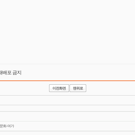
 및 재배포 금지
이전화면
맨위로
 문화·여가