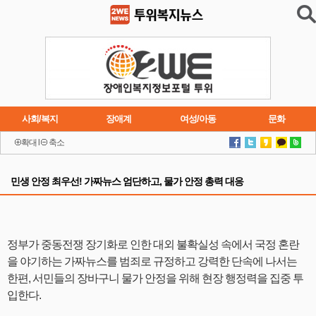
사회/복지
장애계
여성/아동
문화
확대
l
축소
이슈
트렌드
주요행사
연재소설
민생 안정 최우선! 가짜뉴스 엄단하고, 물가 안정 총력 대응
정부가 중동전쟁 장기화로 인한 대외 불확실성 속에서 국정 혼란
을 야기하는 가짜뉴스를 범죄로 규정하고 강력한 단속에 나서는
한편, 서민들의 장바구니 물가 안정을 위해 현장 행정력을 집중 투
입한다.