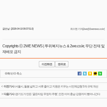
글쓴날 : [2026-04-10 09:37:51.0]
최수현 기자[2we@2wenews.co.kr]
Copyrights ⓒ 2WE NEWS | 투위복지뉴스 & 2we.co.kr, 무단 전재 및
재배포 금지
이전화면
맨위로
확대
l
축소
이전기사 :
서울시, 돌봄 넓히고 서류 줄이고 지원은 키우는 시민체감형 5개 규제 개선
다음기사 :
경기도가 만든 ‘골든타임 무정차 주행’, 인천 이어 충남·강원까지 뻗어나간다