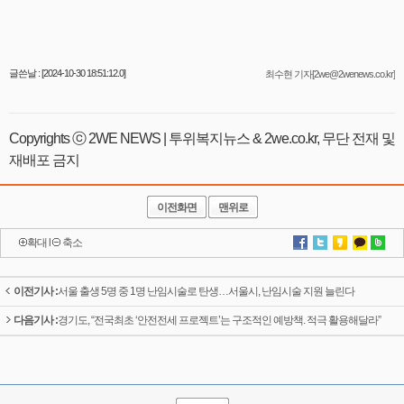
글쓴날 : [2024-10-30 18:51:12.0]
최수현 기자[2we@2wenews.co.kr]
Copyrights ⓒ 2WE NEWS | 투위복지뉴스 & 2we.co.kr, 무단 전재 및
재배포 금지
이전화면
맨위로
확대
l
축소
이전기사 :
서울 출생 5명 중 1명 난임시술로 탄생…서울시, 난임시술 지원 늘린다
다음기사 :
경기도, “전국최초 ‘안전전세 프로젝트’는 구조적인 예방책. 적극 활용해달라”