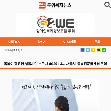
사회/복지
장애계
여성/아동
문화
확대
l
축소
이슈
트렌드
주요행사
연재소설
돌봄이 필요한 서울시민 누구나 ☎120＋3… 서울시, 돌봄전문콜센터 운영