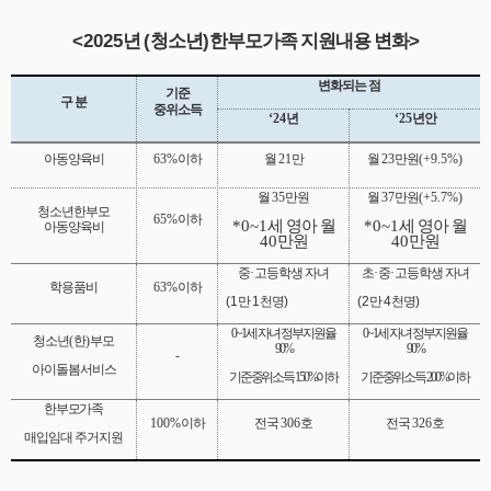
<2025
(
)
>
년
청소년
한부모가족 지원내용 변화
변화되는 점
기준
구 분
중위소득
‘24
년
‘25
년안
아동양육비
63%
이하
월
21
만
월
23
만원
(+9.5%)
월
35
만원
월
37
만원
(+5.7%)
청소년한부모
65%
이하
*0~1
세 영아 월
*0~1
세 영아 월
아동양육비
40
만원
40
만원
중
·
고등학생 자녀
초
·
중
·
고등학생 자녀
학용품비
63%
이하
(1
만
1
천명
)
(2
만
4
천명
)
0~1
세 자녀 정부지원율
0~1
세 자녀 정부지원율
청소년
(
한
)
부모
90%
90%
-
아이돌봄서비스
기준중위소득
150%
이하
기준중위소득
200%
이하
한부모가족
100%
이하
전국
306
호
전국
326
호
매입임대 주거지원