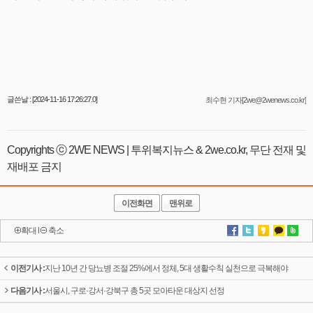
글쓴날 : [2024-11-16 17:26:27.0]
최수현 기자[2we@2wenews.co.kr]
Copyrights ⓒ 2WE NEWS | 투위복지뉴스 & 2we.co.kr, 무단 전재 및
재배포 금지
이전화면
맨위로
확대
l
축소
이전기사 :
지난 10년 간 당뇨병 조절 25%에서 정체, 5대 생활수칙 실천으로 극복해야
다음기사 :
서울시, 구로·강서·강북구 총 5곳 모아타운 대상지 선정