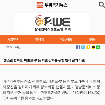
사회/복지
장애계
여성/아동
문화
확대
l
축소
이슈
트렌드
주요행사
연재소설
청소년 한부모, 미혼모·부 등 지원 강화를 위한 법적 근거 마련
여성가족부는 청소년 한부모, 미혼모‧부 등 한부모가족에 대한 복
지 증진을 강화하기 위해 정보제공, 법률지원, 가정방문서비스 등
의 지원 근거 등을 담은「한부모가족지원법」 개정안이 14일(목)
국회 본회의를 통과했다고 밝혔다.