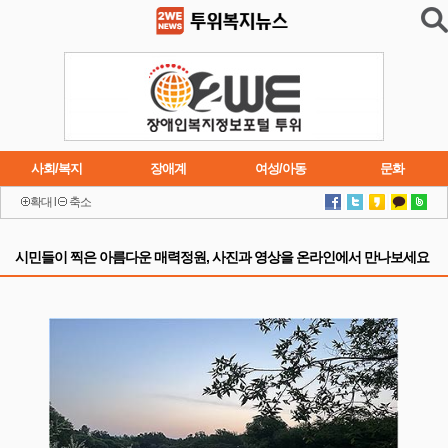
사회/복지
장애계
여성/아동
문화
확대
l
축소
이슈
트렌드
주요행사
연재소설
시민들이 찍은 아름다운 매력정원, 사진과 영상을 온라인에서 만나보세요