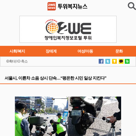
사회/복지
장애계
여성/아동
문화
확대
l
축소
이슈
트렌드
주요행사
연재소설
서울시, 이륜차 소음 상시 단속…“평온한 시민 일상 지킨다”