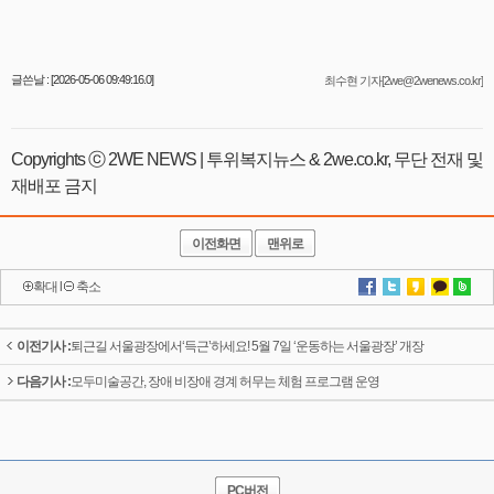
글쓴날 : [2026-05-06 09:49:16.0]
최수현 기자[2we@2wenews.co.kr]
Copyrights ⓒ 2WE NEWS | 투위복지뉴스 & 2we.co.kr, 무단 전재 및
재배포 금지
이전화면
맨위로
확대
l
축소
이전기사 :
퇴근길 서울광장에서‘득근’하세요! 5월 7일 ‘운동하는 서울광장’ 개장
다음기사 :
모두미술공간, 장애 비장애 경계 허무는 체험 프로그램 운영
PC버전