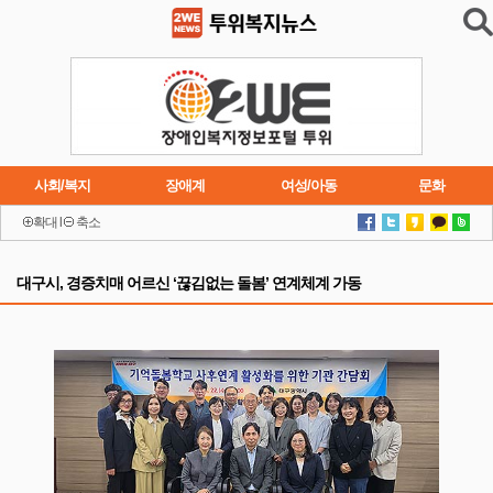
사회/복지
장애계
여성/아동
문화
확대
l
축소
이슈
트렌드
주요행사
연재소설
대구시, 경증치매 어르신 ‘끊김없는 돌봄’ 연계체계 가동