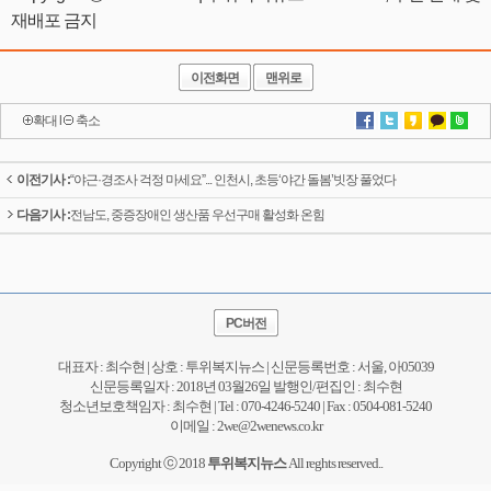
재배포 금지
이전화면
맨위로
확대
l
축소
이전기사 :
“야근·경조사 걱정 마세요”... 인천시, 초등‘야간 돌봄’빗장 풀었다
다음기사 :
전남도, 중증장애인 생산품 우선구매 활성화 온힘
PC버전
대표자 : 최수현 | 상호 : 투위복지뉴스 | 신문등록번호 : 서울, 아05039
신문등록일자 : 2018년 03월26일 발행인/편집인 : 최수현
청소년보호책임자 : 최수현 | Tel : 070-4246-5240 | Fax : 0504-081-5240
이메일 : 2we@2wenews.co.kr
Copyright ⓒ 2018
투위복지뉴스
All reghts reserved..