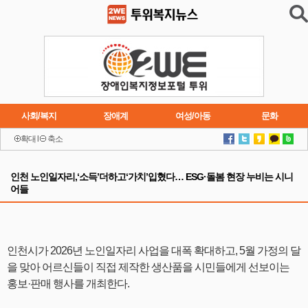
사회/복지
장애계
여성/아동
문화
확대
l
축소
이슈
트렌드
주요행사
연재소설
인천 노인일자리,‘소득’더하고‘가치’입혔다… ESG·돌봄 현장 누비는 시니
어들
인천시가 2026년 노인일자리 사업을 대폭 확대하고, 5월 가정의 달
을 맞아 어르신들이 직접 제작한 생산품을 시민들에게 선보이는
홍보·판매 행사를 개최한다.