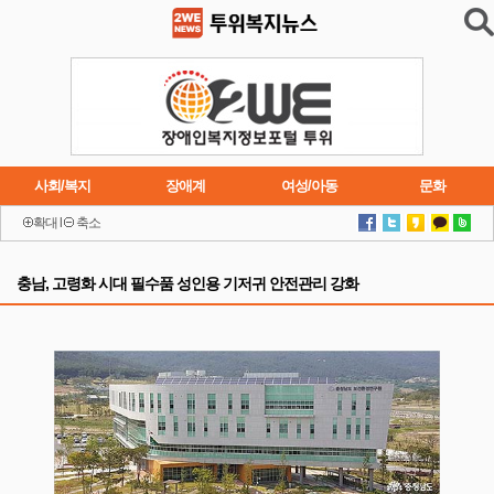
사회/복지
장애계
여성/아동
문화
확대
l
축소
이슈
트렌드
주요행사
연재소설
충남, 고령화 시대 필수품 성인용 기저귀 안전관리 강화