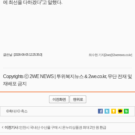
에 최선을 다하겠다”고 말했다.
글쓴날 : [2026-06-05 12:25:35.0]
최수현 기자[2we@2wenews.co.kr]
Copyrights ⓒ 2WE NEWS | 투위복지뉴스 & 2we.co.kr, 무단 전재 및
재배포 금지
이전화면
맨위로
확대
l
축소
이전기사 :
인천시 국내산 수산물 구매 시 온누리상품권 최대 2만 원 환급