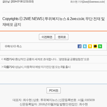
글쓴날 : [2024-07-08 12:31:02.0]
최수현 기자[2we@2wenews.co.kr]
Copyrights ⓒ 2WE NEWS | 투위복지뉴스 & 2we.co.kr, 무단 전재 및
재배포 금지
이전화면
맨위로
확대
l
축소
이전기사 :
환상적인 공룡의 세계로 초대합니다…'광명동굴 공룡탐험전' 오픈
다음기사 :
성남시, 아동학대 예방 자가진단 앱 오는 8월 출시
PC버전
대표자 : 최수현 | 상호 : 투위복지뉴스 | 신문등록번호 : 서울, 아05039
신문등록일자 : 2018년 03월26일 발행인/편집인 : 최수현