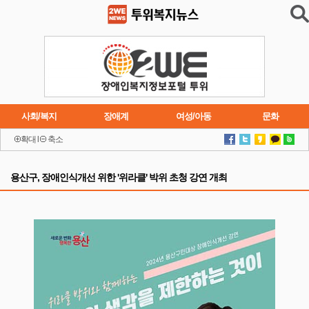
사회/복지
장애계
여성/아동
문화
확대
l
축소
이슈
트렌드
주요행사
연재소설
용산구, 장애인식개선 위한 '위라클' 박위 초청 강연 개최