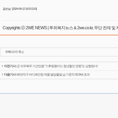
글쓴날 : [2024-09-12 19:23:13.0]
Copyrights ⓒ 2WE NEWS | 투위복지뉴스 & 2we.co.kr, 무단 전재
확대
l
축소
이전기사 :
군 의무복무 기간만큼 “기후동행카드 청년할인 연령”도 상향된다!
다음기사 :
해외직구 바디페인팅 제품 발암물질 납 기준치 92.8배 초과