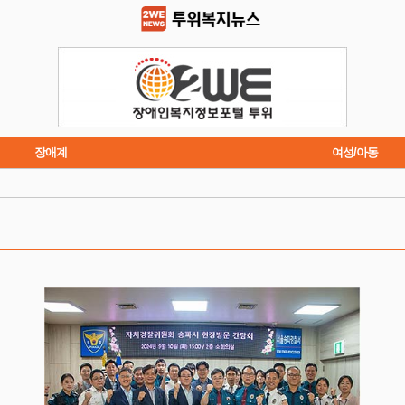
장애계
여성/아동
트렌드
주요행사