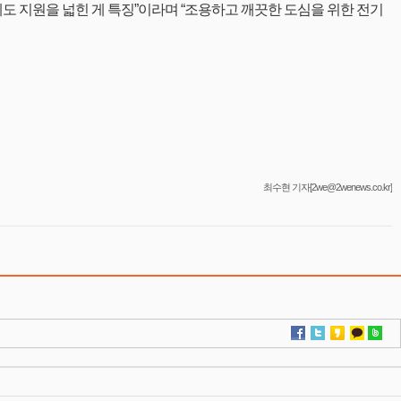
 지원을 넓힌 게 특징”이라며 “조용하고 깨끗한 도심을 위한 전기
최수현 기자[2we@2wenews.co.kr]