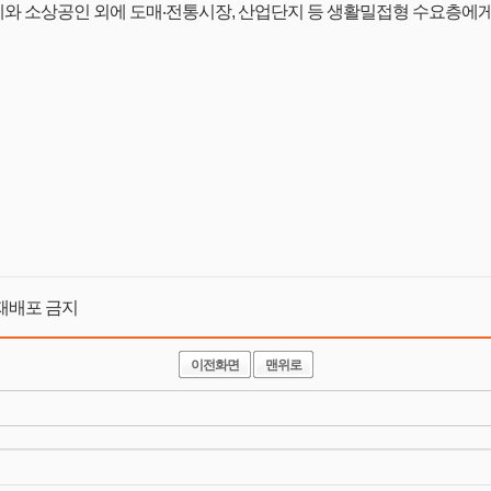
 소상공인 외에 도매‧전통시장, 산업단지 등 생활밀접형 수요층에게도
 및 재배포 금지
이전화면
맨위로