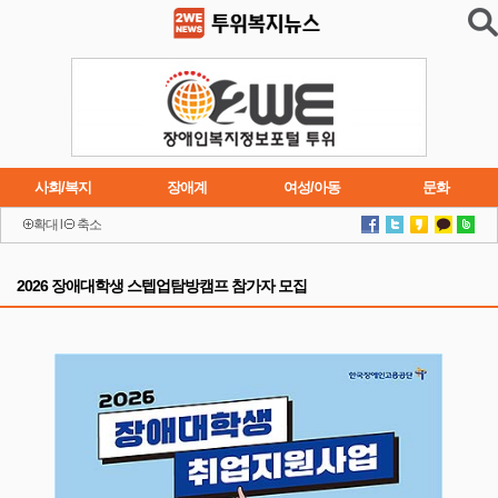
사회/복지
장애계
여성/아동
문화
확대
l
축소
이슈
트렌드
주요행사
연재소설
2026 장애대학생 스텝업탐방캠프 참가자 모집