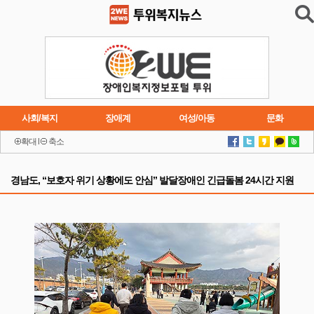
사회/복지
장애계
여성/아동
문화
확대
l
축소
이슈
트렌드
주요행사
연재소설
경남도, “보호자 위기 상황에도 안심” 발달장애인 긴급돌봄 24시간 지원