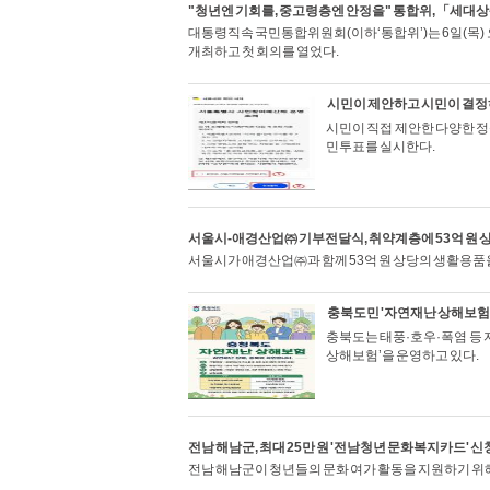
"청년엔 기회를, 중고령층엔 안정을" 통합위, 「세대
대통령직속 국민통합위원회(이하‘통합위’)는 6일(목) 
개최하고 첫 회의를 열었다.
시민이 제안하고 시민이 결정하
시민이 직접 제안한 다양한 정
민투표를 실시한다.
서울시-애경산업㈜ 기부전달식, 취약계층에 53억 원 
서울시가 애경산업㈜과 함께 53억 원 상당의 생활용품
충북도민 '자연재난 상해보험'
충북도는 태풍·호우·폭염 등 
상해보험’을 운영하고 있다.
전남 해남군, 최대 25만 원 '전남청년 문화복지카드' 
전남 해남군이 청년들의 문화 여가 활동을 지원하기 