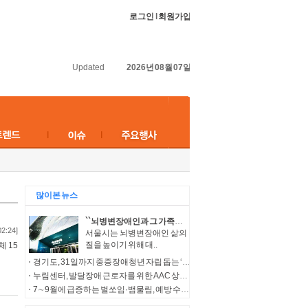
로그인
l
회원가입
Updated
2026년 08월 07일
많이본 뉴스
``뇌병변장애인과 그 가족들의 보다 나은 삶을 위해``…서울시, 다양한 복지서비스 지원
02:24]
서울시는 뇌병변장애인 삶의
질을 높이기 위해 대..
 15
경기도, 31일까지 중증장애청년 자립 돕는 ‘누림통장’ 모집
누림센터, 발달장애 근로자를 위한 AAC 상징물 ‘나의 일터 누림’ 개발
7∼9월에 급증하는 벌쏘임·뱀물림, 예방 수칙 준수 필요