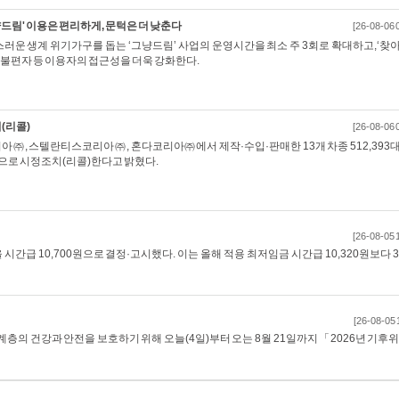
드림' 이용은 편리하게, 문턱은 더 낮춘다
[26-08-06 
러운 생계 위기가구를 돕는 ‘그냥드림’ 사업의 운영시간을 최소 주 3회로 확대하고,‘찾
불편자 등 이용자의 접근성을 더욱 강화한다.
(리콜)
[26-08-06 
아㈜, 스텔란티스코리아㈜, 혼다코리아㈜에서 제작·수입·판매한 13개 차종 512,393
으로 시정조치(리콜)한다고 밝혔다.
[26-08-05 
 시간급 10,700원으로 결정·고시했다. 이는 올해 적용 최저임금 시간급 10,320원보다 
[26-08-05 
의 건강과 안전을 보호하기 위해 오늘(4일)부터 오는 8월 21일까지 「2026년 기후위