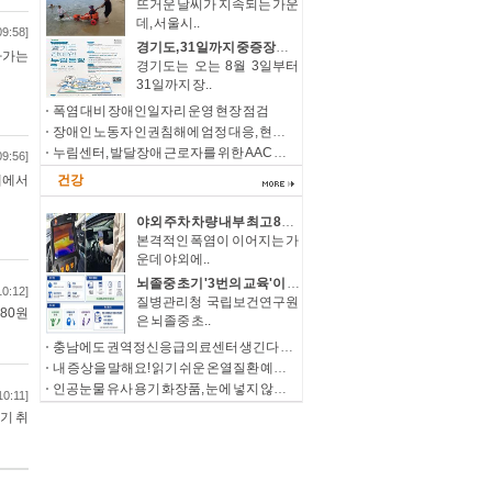
뜨거운 날씨가 지속되는 가운
데, 서울시..
09:58]
경기도, 31일까지 중증장애청년 자립 돕는 ‘누림통장’ 모집
아가는
경기도는 오는 8월 3일부터
31일까지 장..
폭염 대비 장애인일자리 운영 현장 점검
장애인 노동자 인권침해에 엄정 대응, 현장 감독 강화 및 제도개선 추진
누림센터, 발달장애 근로자를 위한 AAC 상징물 ‘나의 일터 누림’ 개발
09:56]
대에서
건강
야외 주차 차량 내부 최고 85.5℃… 폭염 속 온열질환·차량 방치사고 주의
본격적인 폭염이 이어지는 가
운데 야외에..
뇌졸중 초기 '3번의 교육'이 삶을 바꾼다 우울감 낮추고 삶의 질, 직장 복귀율 높여
10:12]
질병관리청 국립보건연구원
380원
은 뇌졸중 초..
충남에도 권역정신응급의료센터 생긴다 정신응급환자 치료 접근성 확대
내 증상을 말해요! 읽기 쉬운 온열질환 예방과 대처
인공눈물 유사 용기 화장품, 눈에 넣지 않도록 주의하세요!
10:11]
기 취