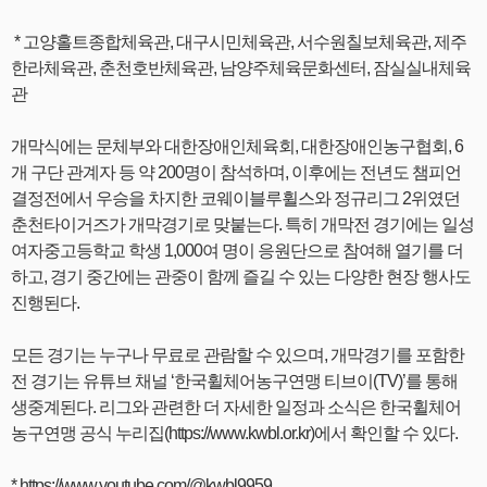
* 고양홀트종합체육관, 대구시민체육관, 서수원칠보체육관, 제주
한라체육관, 춘천호반체육관, 남양주체육문화센터, 잠실실내체육
관
개막식에는 문체부와 대한장애인체육회, 대한장애인농구협회, 6
개 구단 관계자 등 약 200명이 참석하며, 이후에는 전년도 챔피언
결정전에서 우승을 차지한 코웨이블루휠스와 정규리그 2위였던
춘천타이거즈가 개막경기로 맞붙는다. 특히 개막전 경기에는 일성
여자중고등학교 학생 1,000여 명이 응원단으로 참여해 열기를 더
하고, 경기 중간에는 관중이 함께 즐길 수 있는 다양한 현장 행사도
진행된다.
모든 경기는 누구나 무료로 관람할 수 있으며, 개막경기를 포함한
전 경기는 유튜브 채널 ‘한국휠체어농구연맹 티브이(TV)’를 통해
생중계된다. 리그와 관련한 더 자세한 일정과 소식은 한국휠체어
농구연맹 공식 누리집(https://www.kwbl.or.kr)에서 확인할 수 있다.
* https://www.youtube.com/@kwbl9959