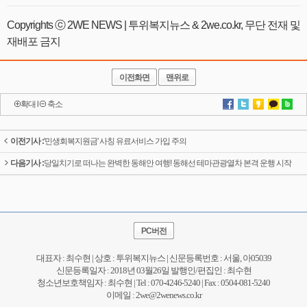
Copyrights ⓒ 2WE NEWS | 투위복지뉴스 & 2we.co.kr, 무단 전재 및
재배포 금지
이전화면
맨위로
확대
l
축소
이전기사 :
'민생회복지원금' 사칭 유료서비스 가입 주의
다음기사 :
당일치기로 떠나는 완벽한 동해안 여행! 동해선 테마관광열차 본격 운행 시작
PC버전
대표자 : 최수현 | 상호 : 투위복지뉴스 | 신문등록번호 : 서울, 아05039
신문등록일자 : 2018년 03월26일 발행인/편집인 : 최수현
청소년보호책임자 : 최수현 | Tel : 070-4246-5240 | Fax : 0504-081-5240
이메일 : 2we@2wenews.co.kr