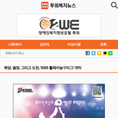
사회/복지
장애계
여성/아동
문화
확대
l
축소
이슈
트렌드
주요행사
연재소설
희망, 열정, 그리고 도전, '2025 휠체어농구리그' 개막