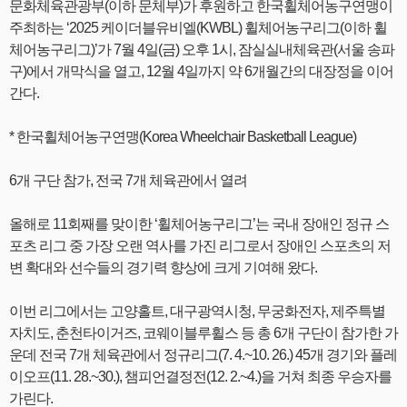
문화체육관광부(이하 문체부)가 후원하고 한국휠체어농구연맹이
주최하는 ‘2025 케이더블유비엘(KWBL) 휠체어농구리그(이하 휠
체어농구리그)’가 7월 4일(금) 오후 1시, 잠실실내체육관(서울 송파
구)에서 개막식을 열고, 12월 4일까지 약 6개월간의 대장정을 이어
간다.
* 한국휠체어농구연맹(Korea Wheelchair Basketball League)
6개 구단 참가, 전국 7개 체육관에서 열려
올해로 11회째를 맞이한 ‘휠체어농구리그’는 국내 장애인 정규 스
포츠 리그 중 가장 오랜 역사를 가진 리그로서 장애인 스포츠의 저
변 확대와 선수들의 경기력 향상에 크게 기여해 왔다.
이번 리그에서는 고양홀트, 대구광역시청, 무궁화전자, 제주특별
자치도, 춘천타이거즈, 코웨이블루휠스 등 총 6개 구단이 참가한 가
운데 전국 7개 체육관에서 정규리그(7. 4.~10. 26.) 45개 경기와 플레
이오프(11. 28.~30.), 챔피언결정전(12. 2.~4.)을 거쳐 최종 우승자를
가린다.