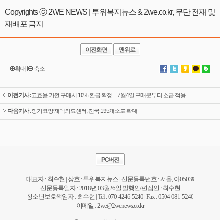
Copyrights ⓒ 2WE NEWS | 투위복지뉴스 & 2we.co.kr, 무단 전재 및
재배포 금지
이전화면
맨위로
확대
l
축소
이전기사 :
고효율 가전 구매시 10% 환급 확정…7월4일 구매분부터 소급 적용
다음기사 :
장기요양 재택의료센터, 전국 195개소로 확대
PC버전
대표자 : 최수현 | 상호 : 투위복지뉴스 | 신문등록번호 : 서울, 아05039
신문등록일자 : 2018년 03월26일 발행인/편집인 : 최수현
청소년보호책임자 : 최수현 | Tel : 070-4246-5240 | Fax : 0504-081-5240
이메일 : 2we@2wenews.co.kr