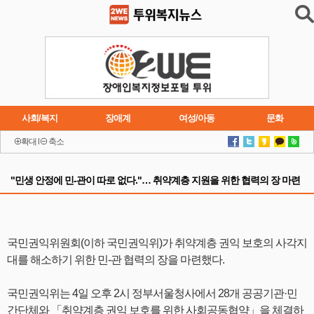
사회/복지
장애계
여성/아동
문화
확대
l
축소
이슈
트렌드
주요행사
연재소설
"민생 안정에 민-관이 따로 없다."… 취약계층 지원을 위한 협력의 장 마련
국민권익위원회(이하 국민권익위)가 취약계층 권익 보호의 사각지
대를 해소하기 위한 민-관 협력의 장을 마련했다.
국민권익위는 4일 오후 2시 정부서울청사에서 28개 공공기관·민
간단체와 「취약계층 권익 보호를 위한 사회공동협약」을 체결하