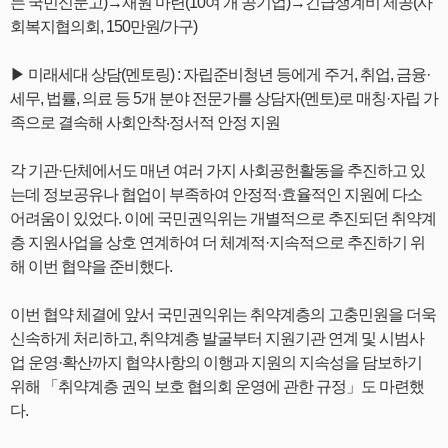
는 국민신문고)→재원 마련(10여 개 공기업)→긴급생계비 제공(사
회복지협의회, 150만원/가구)
▶ 미래세대 상담(멘토링) : 자립준비청년 등에게 주거, 취업, 금융·
세무, 법률, 의료 등 5개 분야 전문가를 상담자(멘토)로 매칭·자립 가
족으로 결속해 사회안착‧정서적 안정 지원
각 기관·단체에서도 매년 여러 가지 사회공헌활동을 추진하고 있
는데 정보공유나 협업이 부족하여 안정적·효율적인 지원에 다소
어려움이 있었다. 이에 국민권익위는 개별적으로 추진되던 취약계
층 지원사업을 상호 연계하여 더 체계적·지속적으로 추진하기 위
해 이번 협약을 준비했다.
이번 협약 체결에 앞서 국민권익위는 취약계층의 고충민원을 더욱
신속하게 처리하고, 취약계층 발굴부터 지원기관 연계 및 시범사
업 운영·확산까지 협약사항의 이행과 지원의 지속성을 담보하기
위해 「취약계층 권익 보호 협의회 운영에 관한 규정」도 마련했
다.