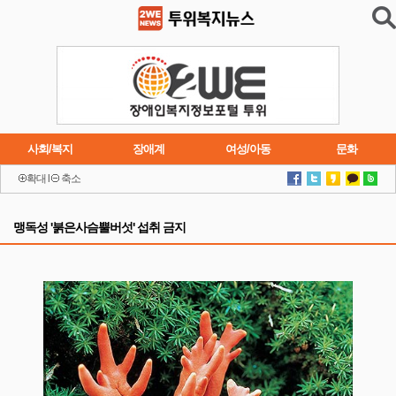
사회/복지
장애계
여성/아동
문화
확대
l
축소
이슈
트렌드
주요행사
연재소설
맹독성 '붉은사슴뿔버섯' 섭취 금지