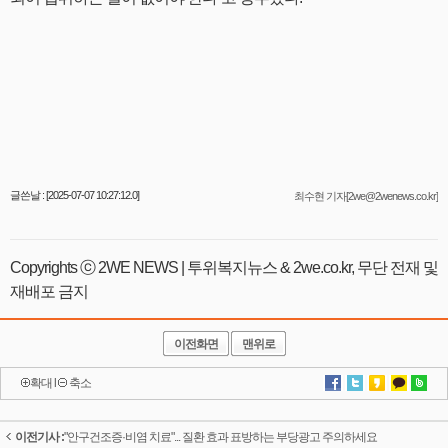
글쓴날 : [2025-07-07 10:27:12.0]
최수현 기자[2we@2wenews.co.kr]
Copyrights ⓒ 2WE NEWS | 투위복지뉴스 & 2we.co.kr, 무단 전재 및
재배포 금지
이전화면
맨위로
확대
l
축소
이전기사 :
"안구건조증·비염 치료"... 질환 효과 표방하는 부당광고 주의하세요