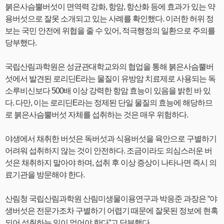
붉은사슴뿔버섯이 면역력 강화, 항암, 항산화 등에 효과가 있는 약
용버섯으로 잘못 소개되고 있는 사례를 확인했다. 이러한 허위 정
보는 국민 안전에 위협을 줄 수 있어, 적극행정의 일환으로 주의를
당부했다.
국립산림과학원은 성균관대학교와의 협업을 통해 붉은사슴뿔버
섯에서 발견된 로리딘E라는 물질이 유방암 치료제로 사용되는 독
소루비신보다 500배 이상 강력한 항암 효능이 있음을 밝힌 바 있
다. 다만, 이는 로리딘E라는 정제된 단일 물질의 효능에 해당하므
로 붉은사슴뿔버섯 자체를 섭취하는 것은 매우 위험하다.
야생에서 채취한 버섯은 독버섯과 식용버섯을 육안으로 구별하기
어려워 섭취하지 않는 것이 안전하다. 조금이라도 의심스러운 버
섯은 채취하지 말아야 하며, 섭취 후 이상 증상이 나타나면 즉시 의
료기관을 방문해야 한다.
산림청 국립산림과학원 산림미생물이용연구과 박응준 과장은 “야
생버섯은 전문가조차 구별하기 어렵기 때문에 잘못된 정보에 현혹
되어 섭취하는 일이 없어야 한다”고 당부했다.