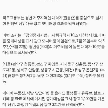
국토교통부는 청년 거주지역인 대학가(원룸촌)를 중심으로 실시
한 인터넷 허위매물 광고 모니터링 결과를 발표하였다.
이번 조사는 「공인중개사법」 시행규칙 제10조 제3항 제1호에 따
른 중개대상물 표시·광고 모니터링의 일환으로, 7월 21일부터 약 5
주간(~8월 22일) 청년층(20대)의 거주 비율이 높은 대학가 10곳*을
대상으로 실시하였다.
(서울) 관악구 청룡동, 광진구 화양동, 서대문구 신촌동, 동작구 상
도제1동, 성북구 안암동, 성동구 사근동, (대전) 유성구 온천2동, (부
산) 금정구 장전제1동, 남구 대연제3동, (경기도 수원) 장안구 율천
동
네이버 부동산, 직방, 당근마켓 등 온라인 플랫폼과 유튜브, 블로그,
카페 등 SNS 매체에 게시된 중개대상물 표시·광고 1,100건들 가운
데 허위․ 과장된 위법의심 광고 321건을 선별하였다.