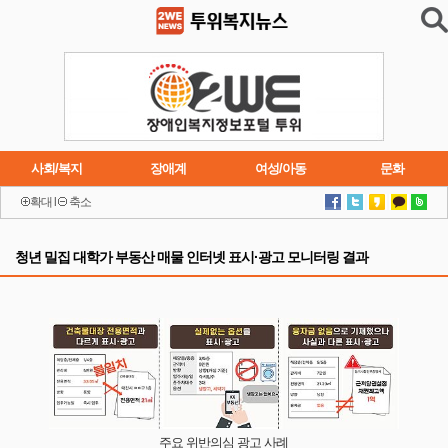
사회/복지
장애계
여성/아동
문화
확대
l
축소
이슈
트렌드
주요행사
연재소설
청년 밀집 대학가 부동산 매물 인터넷 표시·광고 모니터링 결과
주요 위반의심 광고 사례