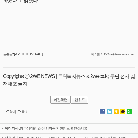
하겠다”고 밝혔다.
글쓴날 : [2025-10-10 15:14:41.0]
최수현 기자[2we@2wenews.co.kr]
Copyrights ⓒ 2WE NEWS | 투위복지뉴스 & 2we.co.kr, 무단 전재 및
재배포 금지
이전화면
맨위로
확대
l
축소
이전기사 :
임부에 대한 최신 의약품 안전정보 확인하세요