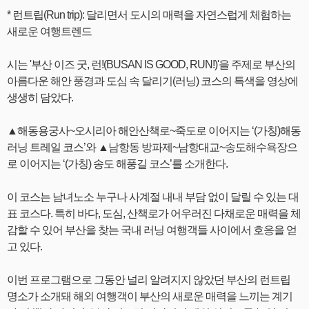
* 런트립(Run trip): 달리면서 도시의 매력을 자연스럽게 체험하는
새로운 여행트렌드
시는 '부산 이즈 굿, 런!(BUSAN IS GOOD, RUN!)'을 주제로 부산의
아름다운 해안 풍경과 도심 속 달리기(러닝) 코스의 특색을 영상에
생생히 담았다.
▲해동용궁사~오시리아 해안산책로~죽도로 이어지는 ‘(가칭)해동
러닝 트레일 코스’와 ▲남항동 방파제~남항대교~송도해수욕장으
로 이어지는 ‘(가칭) 송도 해풍길 코스’를 소개한다.
이 코스는 남녀노소 누구나 사계절 내내 부담 없이 달릴 수 있는 대
표 코스다. 특히 바다, 도심, 산책로가 어우러진 다채로운 매력을 체
감할 수 있어 부산을 찾는 국내 러닝 여행객들 사이에서 호응을 얻
고 있다.
이번 프로그램으로 그동안 널리 알려지지 않았던 부산의 런트립
명소가 소개돼 해외 여행객이 부산의 새로운 매력을 느끼는 계기