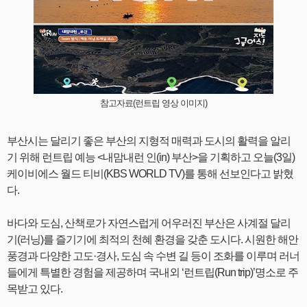
참고자료(런트립 영상 이미지)
부산시는 달리기 좋은 부산의 지형적 매력과 도시의 활력을 알리
기 위해 런트립 예능 <내맘내런 인(in) 부산>을 기획하고 오늘(3일)
케이비에스 월드 티비(KBS WORLD TV)를 통해 선보인다고 밝혔
다.
바다와 도심, 산책로가 자연스럽게 어우러진 부산은 사계절 달리
기(러닝)를 즐기기에 최적의 천혜 환경을 갖춘 도시다. 시원한 해안
풍경과 다양한 고도·경사, 도심 속 수변 길 등이 조화를 이루며 러너
들에게 특별한 경험을 제공하며 국내외 ‘런트립(Run trip)’명소로 주
목받고 있다.