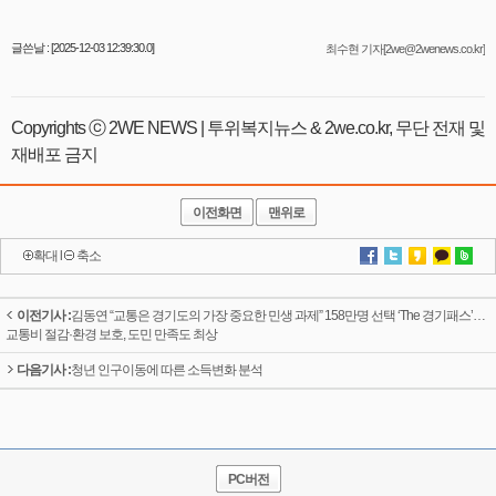
글쓴날 : [2025-12-03 12:39:30.0]
최수현 기자[2we@2wenews.co.kr]
Copyrights ⓒ 2WE NEWS | 투위복지뉴스 & 2we.co.kr, 무단 전재 및
재배포 금지
이전화면
맨위로
확대
l
축소
이전기사 :
김동연 “교통은 경기도의 가장 중요한 민생 과제” 158만명 선택 ‘The 경기패스’…
교통비 절감·환경 보호, 도민 만족도 최상
다음기사 :
청년 인구이동에 따른 소득변화 분석
PC버전