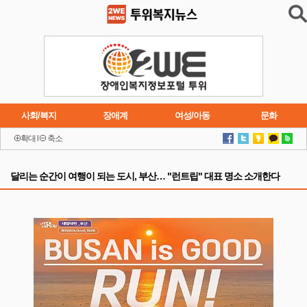
사회/복지
장애계
여성/아동
문화
확대
l
축소
이슈
트렌드
주요행사
연재소설
달리는 순간이 여행이 되는 도시, 부산… "런트립" 대표 명소 소개한다