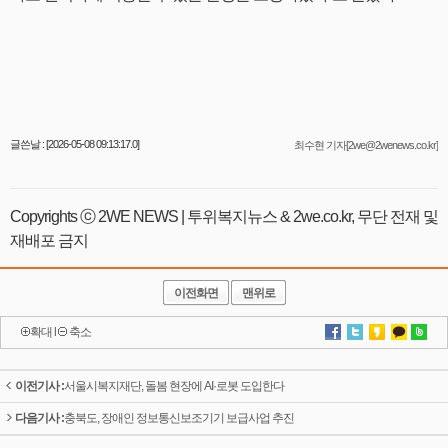
글쓴날 : [2026-05-08 09:13:17.0]
최수현 기자[2we@2wenews.co.kr]
Copyrights ⓒ 2WE NEWS | 투위복지뉴스 & 2we.co.kr, 무단 전재 및
재배포 금지
이전화면
맨위로
확대
l
축소
이전기사 :
서울시복지재단, 돌봄 현장에 AI·로봇 도입한다
다음기사 :
충북도, 장애인 정보통신보조기기 보급사업 추진