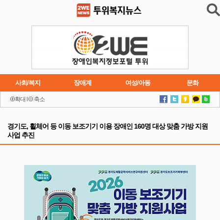
사회/복지
장애계
여성/아동
문화
확대
l
축소
이슈
트렌드
주요행사
연재소설
경기도, 휠체어 등 이동 보조기기 이용 장애인 160명 대상 맞춤 가방 지원
사업 추진