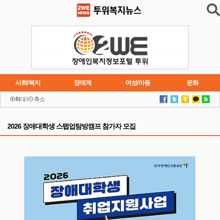
사회/복지
장애계
여성/아동
문화
확대
l
축소
이슈
트렌드
주요행사
연재소설
2026 장애대학생 스텝업탐방캠프 참가자 모집