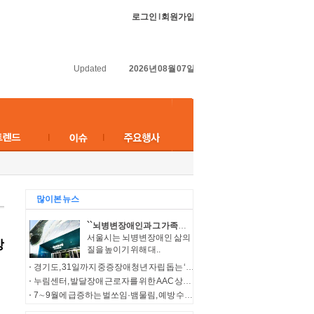
로그인
l
회원가입
Updated
2026년 08월 07일
많이본 뉴스
``뇌병변장애인과 그 가족들의 보다 나은 삶을 위해``…서울시, 다양한 복지서비스 지원
서울시는 뇌병변장애인 삶의
질을 높이기 위해 대..
경기도, 31일까지 중증장애청년 자립 돕는 ‘누림통장’ 모집
누림센터, 발달장애 근로자를 위한 AAC 상징물 ‘나의 일터 누림’ 개발
7∼9월에 급증하는 벌쏘임·뱀물림, 예방 수칙 준수 필요