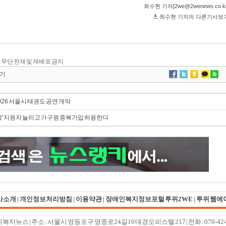
.kr, 무단 전재 및 재배포 금지
기
026 서울시 태권도 공연 개막
' 지원자 늘리고 가구원 중복가입 허용한다
사소개
|
개인정보처리방침
|
이용약관
|
장애인복지정보포털 투위2WE
|
투위 웹에
투위복지뉴스
| 주소 : 서울시 영등포구 영중로24길10 대경오피스텔 217 | 전화 : 070-4