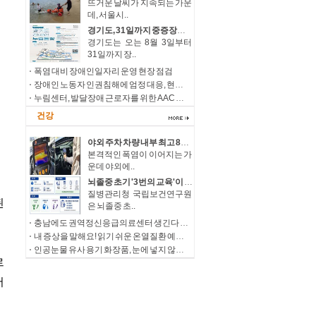
뜨거운 날씨가 지속되는 가운
데, 서울시..
경기도, 31일까지 중증장애청년 자립 돕는 ‘누림통장’ 모집
경기도는 오는 8월 3일부터
31일까지 장..
폭염 대비 장애인일자리 운영 현장 점검
장애인 노동자 인권침해에 엄정 대응, 현장 감독 강화 및 제도개선 추진
누림센터, 발달장애 근로자를 위한 AAC 상징물 ‘나의 일터 누림’ 개발
건강
야외 주차 차량 내부 최고 85.5℃… 폭염 속 온열질환·차량 방치사고 주의
본격적인 폭염이 이어지는 가
운데 야외에..
뇌졸중 초기 '3번의 교육'이 삶을 바꾼다 우울감 낮추고 삶의 질, 직장 복귀율 높여
질병관리청 국립보건연구원
은 뇌졸중 초..
충남에도 권역정신응급의료센터 생긴다 정신응급환자 치료 접근성 확대
내 증상을 말해요! 읽기 쉬운 온열질환 예방과 대처
인공눈물 유사 용기 화장품, 눈에 넣지 않도록 주의하세요!