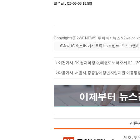
Copyrights ⓒ 2WE NEWS | 투위복지뉴스 & 2we.co
확대
l
축소
l
기사목록
l
프린트
l
스크랩하
이전기사 :
"K-컬처의 정수, 태권도 보러 오세요"… 2
다음기사 :
서울시, 중증장애청년 자립지원 '이룸통장
신문
제호 : 