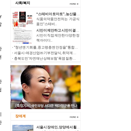
사회/복지
“스테비아 토마토”, 농산물이 아닌 가공식품입니다
식품의약품안전처는 가공식
품인“스테비..
시민이 제안하고 시민이 결정하는 2027년 시민참여예산 온라인 투표 실시
시민이 직접 제안한 다양한 정
책 아이디..
"청년엔 기회를, 중고령층엔 안정을" 통합위, 「세대상생 일자리 특별위원회」 출범
서울시-애경산업㈜ 기부전달식, 취약계층에 53억 원 상당 생활용품 나눈다
충북도민 '자연재난 상해보험' 폭염 질환도 보장
장애계
서울시 장애인, 양양에서 휠체어 타고 시원한 여름바다 만끽