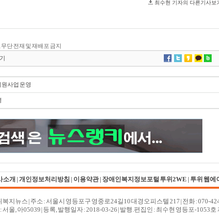
.kr, 무단 전재 및 재배포 금지
기
지원사업 운영
영
사소개
|
개인정보처리방침
|
이용약관
|
장애인복지정보포털 투위2WE
|
투위 웹에
투위복지뉴스
| 주소 : 서울시 영등포구 영중로24길10 대경오피스텔 217 | 전화 : 070-4
서울, 아05039 | 등록, 발행일자 : 2018-03-26 | 발행.편집인 : 최수현 영등포-1053호 