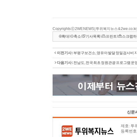
Copyrights ⓒ 2WE NEWS | 투위복지뉴스 & 2we.co
확대
l
축소
l
기사목록
l
프린트
l
스크랩하
이전기사 :
부평구보건소, 영유아 발달 정밀검사비 
다음기사 :
전남도, 전국 최초 정원관광 프로그램 운
신문
제호 : 
등록번호 : 