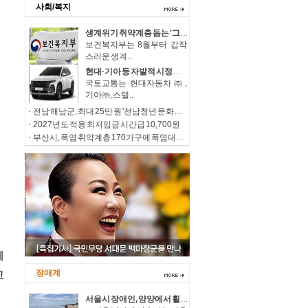
사회/복지
생계위기 취약계층 돕는 '그냥드림' 이용은 편리하게, 문턱은 더 낮춘다
보건복지부는 8월부터 갑작
스러운 생계 ..
현대·기아 등 자발적 시정조치(리콜)
국토교통는 현대자동차㈜,
기아㈜, 스텔..
전남 해남군, 최대 25만 원 '전남청년 문화복지카드' 신청하세요
2027년도 적용 최저임금 시간급 10,700원
부산시, 폭염 취약계층 170가구에 폭염대응 물품 지원
장애계
서울시 장애인, 양양에서 휠체어 타고 시원한 여름바다 만끽