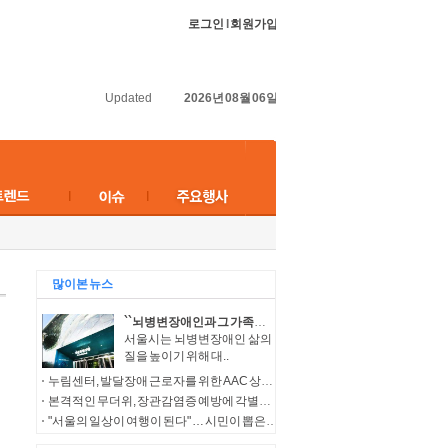
로그인
l
회원가입
Updated
2026년 08월 06일
많이본 뉴스
``뇌병변장애인과 그 가족들의 보다 나은 삶을 위해``…서울시, 다양한 복지서비스 지원
서울시는 뇌병변장애인 삶의
질을 높이기 위해 대..
누림센터, 발달장애 근로자를 위한 AAC 상징물 ‘나의 일터 누림’ 개발
본격적인 무더위, 장관감염증 예방에 각별한 주의 필요
"서울의 일상이 여행이 된다" … 시민이 뽑은'서울에디션25'25곳 선정