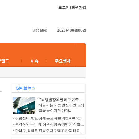
로그인
l
회원가입
Updated
2026년 08월 06일
많이본 뉴스
``뇌병변장애인과 그 가족들의 보다 나은 삶을 위해``…서울시, 다양한 복지서비스 지원
서울시는 뇌병변장애인 삶의
질을 높이기 위해 대..
누림센터, 발달장애 근로자를 위한 AAC 상징물 ‘나의 일터 누림’ 개발
본격적인 무더위, 장관감염증 예방에 각별한 주의 필요
관악구, 장애인전용주차구역 위반 과태료 모바일 고지