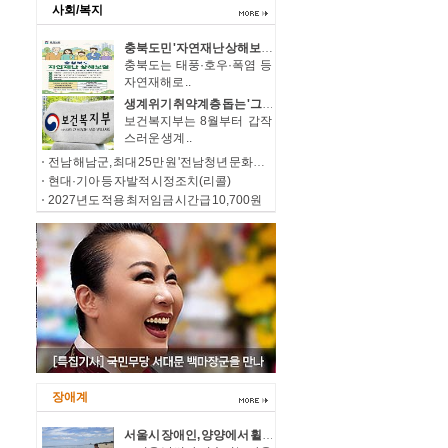
사회/복지
충북도민 '자연재난 상해보험' 폭염 질환도 보장
충북도는 태풍·호우·폭염 등
자연재해로 ..
생계위기 취약계층 돕는 '그냥드림' 이용은 편리하게, 문턱은 더 낮춘다
보건복지부는 8월부터 갑작
스러운 생계 ..
전남 해남군, 최대 25만 원 '전남청년 문화복지카드' 신청하세요
현대·기아 등 자발적 시정조치(리콜)
2027년도 적용 최저임금 시간급 10,700원
장애계
서울시 장애인, 양양에서 휠체어 타고 시원한 여름바다 만끽