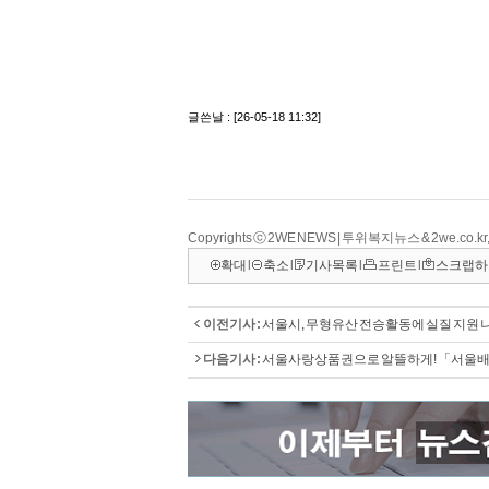
Copyrights ⓒ 2WE NEWS | 투위복지뉴스 & 2we.co
확대
l
축소
l
기사목록
l
프린트
l
스크랩하
이전기사 :
서울시, 무형유산 전승활동에 실질 지원 
다음기사 :
서울사랑상품권으로 알뜰하게! 「서울배달