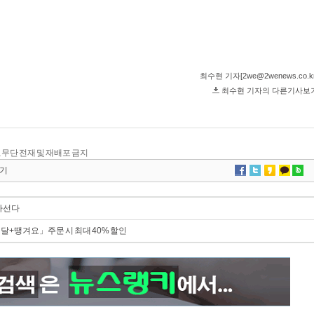
.kr, 무단 전재 및 재배포 금지
기
나선다
+땡겨요」주문 시 최대 40% 할인