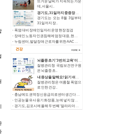
뜨거운 날씨가 지속되는 가운
데, 서울시..
경기도, 31일까지 중증장애청년 자립 돕는 ‘누림통장’ 모집
경기도는 오는 8월 3일부터
31일까지 장..
폭염 대비 장애인일자리 운영 현장 점검
장애인 노동자 인권침해에 엄정 대응, 현장 감독 강화 및 제도개선 추진
누림센터, 발달장애 근로자를 위한 AAC 상징물 ‘나의 일터 누림’ 개발
건강
뇌졸중 초기 '3번의 교육'이 삶을 바꾼다 우울감 낮추고 삶의 질, 직장 복귀율 높여
질병관리청 국립보건연구원
은 뇌졸중 초..
내 증상을 말해요! 읽기 쉬운 온열질환 예방과 대처
질병관리청은 여름철 폭염으
로 인한 건강..
충남에도 권역정신응급의료센터 생긴다 정신응급환자 치료 접근성 확대
인공눈물 유사 용기 화장품, 눈에 넣지 않도록 주의하세요!
경기도, 김포시에 올해 두 번째 ‘말라리아 경보’ 발령