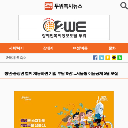
사회/복지
장애계
여성/아동
문화
확대
l
축소
이슈
트렌드
주요행사
연재소설
청년·중장년 함께 채용하면 기업 부담 '0원'…서울형 이음공제 5월 모집