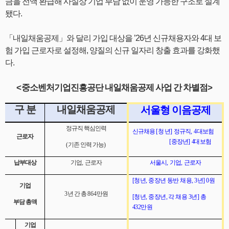
금을 전액 환급해 사실상 기업 부담 없이 운영 가능한 구조로 설계
됐다.
「내일채움공제」와 달리 가입 대상을 ’26년 신규채용자와 4대 보
험 가입 근로자로 설정해, 양질의 신규 일자리 창출 효과를 강화했
다.
<
>
중소벤처기업진흥공단 내일채움공제 사업 간 차별점
구 분
내일채움공제
서울형 이음공제
정규직 핵심인력
신규채용
[
청 년
]
정규직
, 4
대보험
근로자
[
중장년
]
4
대 보험
(
기존 인력 가능
)
납부대상
기업
,
근로자
서울시
,
기업
,
근로자
[
청년
,
중장년 동반 채용
, 3
년
] 0
원
기업
3
년 간 총
864
만원
[
청년
,
중장년
,
각 채용
3
년
]
총
부담 총액
432
만원
기업