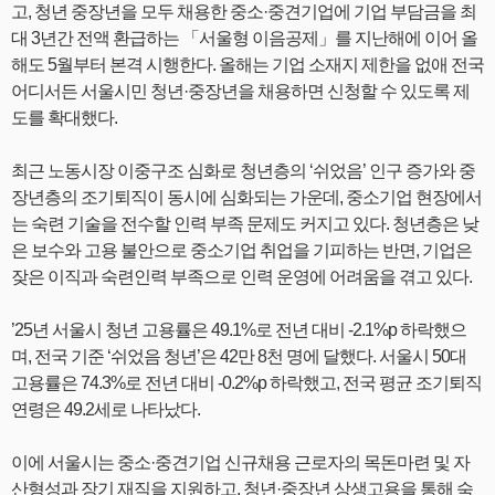
고, 청년 중장년을 모두 채용한 중소·중견기업에 기업 부담금을 최
대 3년간 전액 환급하는 「서울형 이음공제」를 지난해에 이어 올
해도 5월부터 본격 시행한다. 올해는 기업 소재지 제한을 없애 전국
어디서든 서울시민 청년·중장년을 채용하면 신청할 수 있도록 제
도를 확대했다.
최근 노동시장 이중구조 심화로 청년층의 ‘쉬었음’ 인구 증가와 중
장년층의 조기퇴직이 동시에 심화되는 가운데, 중소기업 현장에서
는 숙련 기술을 전수할 인력 부족 문제도 커지고 있다. 청년층은 낮
은 보수와 고용 불안으로 중소기업 취업을 기피하는 반면, 기업은
잦은 이직과 숙련인력 부족으로 인력 운영에 어려움을 겪고 있다.
’25년 서울시 청년 고용률은 49.1%로 전년 대비 -2.1%p 하락했으
며, 전국 기준 ‘쉬었음 청년’은 42만 8천 명에 달했다. 서울시 50대
고용률은 74.3%로 전년 대비 -0.2%p 하락했고, 전국 평균 조기퇴직
연령은 49.2세로 나타났다.
이에 서울시는 중소·중견기업 신규채용 근로자의 목돈마련 및 자
산형성과 장기 재직을 지원하고, 청년·중장년 상생고용을 통해 숙