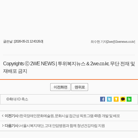
글쓴날 : [2026-05-21 12:43:26.0]
최수현 기자[2we@2wenews.co.kr]
Copyrights ⓒ 2WE NEWS | 투위복지뉴스 & 2we.co.kr, 무단 전재 및
재배포 금지
이전화면
맨위로
확대
l
축소
이전기사 :
한국장애인문화예술원, 문화시설 접근성 픽토그램 48종 개발 및 배포
다음기사 :
서울시복지재단, 고대 안암병원과 함께 청년건강자립 지원