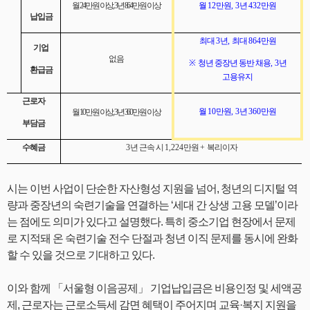
월
24
만원 이상
, 3
년
864
만원 이상
월
12
만원
, 3
년
432
만원
납입금
최대
3
년
,
최대
864
만원
기업
없음
※
청년 중장년 동반 채용
, 3
년
환급금
고용유지
근로자
월
10
만원
, 3
년
360
만원
월
10
만원 이상
, 3
년
360
만원 이상
부담금
수혜금
3
년 근속 시
1,224
만원
+
복리이자
시는 이번 사업이 단순한 자산형성 지원을 넘어, 청년의 디지털 역
량과 중장년의 숙련기술을 연결하는 ‘세대 간 상생 고용 모델’이라
는 점에도 의미가 있다고 설명했다. 특히 중소기업 현장에서 문제
로 지적돼 온 숙련기술 전수 단절과 청년 이직 문제를 동시에 완화
할 수 있을 것으로 기대하고 있다.
이와 함께 「서울형 이음공제」 기업납입금은 비용인정 및 세액공
제, 근로자는 근로소득세 감면 혜택이 주어지며 교육·복지 지원을