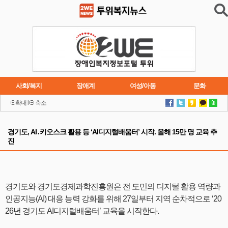
사회/복지
장애계
여성/아동
문화
확대
l
축소
이슈
트렌드
주요행사
연재소설
경기도, AI․키오스크 활용 등 ‘AI디지털배움터’ 시작. 올해 15만 명 교육 추
진
경기도와 경기도경제과학진흥원은 전 도민의 디지털 활용 역량과
인공지능(AI) 대응 능력 강화를 위해 27일부터 지역 순차적으로 ‘20
26년 경기도 AI디지털배움터’ 교육을 시작한다.