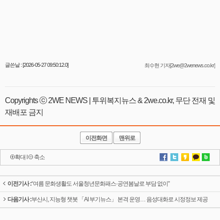
글쓴날 : [2026-05-27 09:50:12.0]
최수현 기자[2we@2wenews.co.kr]
Copyrights ⓒ 2WE NEWS | 투위복지뉴스 & 2we.co.kr, 무단 전재 및
재배포 금지
이전화면
맨위로
확대
l
축소
이전기사 :
“여름 문화생활도 서울청년문화패스·공연봄날로 부담 없이”
다음기사 :
부산시, 지능형 챗봇 「AI 부기뉴스」 본격 운영… 음성대화로 시정정보 제공