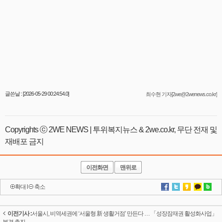
글쓴날 : [2026-05-29 00:24:54.0]
최수현 기자[2we@2wenews.co.kr]
Copyrights ⓒ 2WE NEWS | 투위복지뉴스 & 2we.co.kr, 무단 전재 및
재배포 금지
이전화면
맨위로
확대
l
축소
이전기사 :
서울시, 비역세권에 ‘서울형 新 생활거점’ 만든다 … 「성장잠재권 활성화사업」