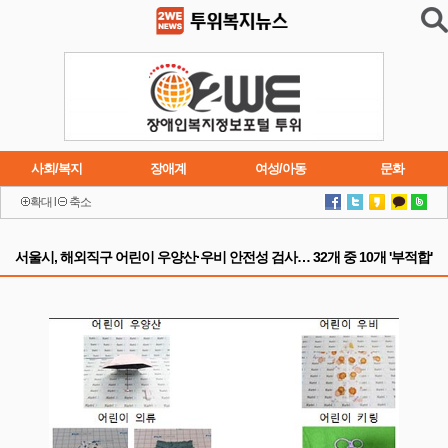
사회/복지
장애계
여성/아동
문화
확대
l
축소
이슈
트렌드
주요행사
연재소설
서울시, 해외직구 어린이 우양산·우비 안전성 검사… 32개 중 10개 '부적합'