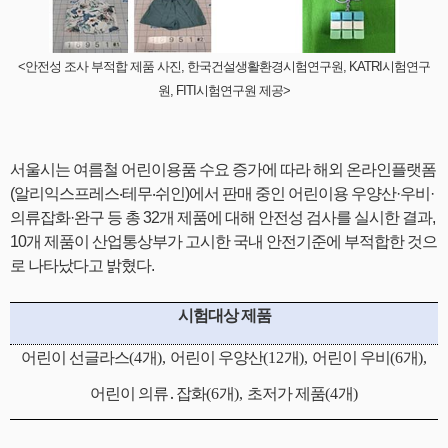
<안전성 조사 부적합 제품 사진, 한국건설생활환경시험연구원, KATRI시험연구
원, FITI시험연구원 제공>
서울시는 여름철 어린이용품 수요 증가에 따라 해외 온라인플랫폼
(알리익스프레스‧테무‧쉬인)에서 판매 중인 어린이용 우양산·우비·
의류잡화·완구 등 총 32개 제품에 대해 안전성 검사를 실시한 결과,
10개 제품이 산업통상부가 고시한 국내 안전기준에 부적합한 것으
로 나타났다고 밝혔다.
시험대상 제품
어린이 선글라스
(4
개
),
어린이 우양산
(12
개
),
어린이 우비
(6
개
),
어린이 의류
․
잡화
(6
개
),
초저가 제품
(4
개
)