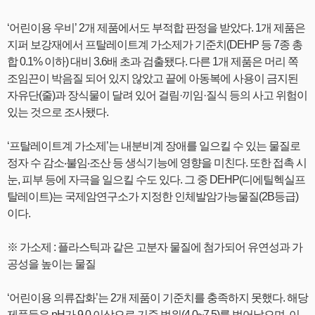
‘어린이용 우비’ 2개 제품에서도 부적합 판정을 받았다. 1개 제품은
지퍼 보강재에서 프탈레이트계 가소제가 기준치(DEHP 등 7종 총
합 0.1% 이하) 대비 3.6배 초과 검출됐다. 다른 1개 제품은 머리 쪽
조임끈이 박음질 되어 있지 않았고 끝에 아동복에 사용이 금지된
자유단(줄)과 장식물이 달려 있어 걸림·끼임·질식 등의 사고 위험이
있는 것으로 조사됐다.
‘프탈레이트계 가소제’는 내분비계 장애를 일으킬 수 있는 물질로
정자 수 감소‧불임‧조산 등 생식기능에 영향을 미친다. 또한 접촉 시
눈, 피부 등에 자극을 일으킬 수도 있다. 그 중 DEHP(디에틸헥실프
탈레이트)는 국제암연구소가 지정한 인체발암가능물질(2B등급)
이다.
※ 가소제 : 플라스틱과 같은 고분자 물질에 첨가되어 유연성과 가
공성을 높이는 물질
‘어린이용 의류잡화’는 2개 제품이 기준치를 충족하지 못했다. 해당
제품들은 pH가 9.0 이상으로 기준 범위(4.0~7.5)를 벗어났으며, 이