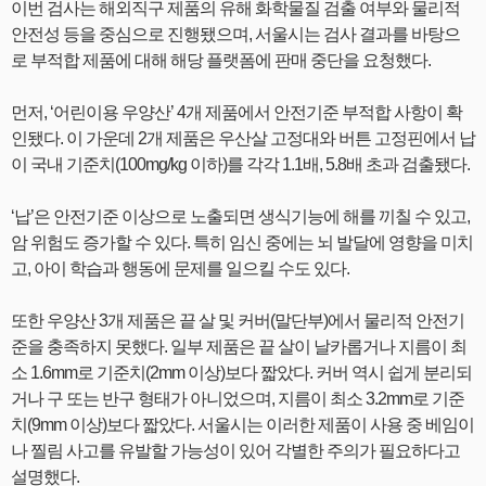
이번 검사는 해외직구 제품의 유해 화학물질 검출 여부와 물리적
안전성 등을 중심으로 진행됐으며, 서울시는 검사 결과를 바탕으
로 부적합 제품에 대해 해당 플랫폼에 판매 중단을 요청했다.
먼저, ‘어린이용 우양산’ 4개 제품에서 안전기준 부적합 사항이 확
인됐다. 이 가운데 2개 제품은 우산살 고정대와 버튼 고정핀에서 납
이 국내 기준치(100mg/kg 이하)를 각각 1.1배, 5.8배 초과 검출됐다.
‘납’은 안전기준 이상으로 노출되면 생식기능에 해를 끼칠 수 있고,
암 위험도 증가할 수 있다. 특히 임신 중에는 뇌 발달에 영향을 미치
고, 아이 학습과 행동에 문제를 일으킬 수도 있다.
또한 우양산 3개 제품은 끝 살 및 커버(말단부)에서 물리적 안전기
준을 충족하지 못했다. 일부 제품은 끝 살이 날카롭거나 지름이 최
소 1.6mm로 기준치(2mm 이상)보다 짧았다. 커버 역시 쉽게 분리되
거나 구 또는 반구 형태가 아니었으며, 지름이 최소 3.2mm로 기준
치(9mm 이상)보다 짧았다. 서울시는 이러한 제품이 사용 중 베임이
나 찔림 사고를 유발할 가능성이 있어 각별한 주의가 필요하다고
설명했다.