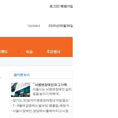
로그인
l
회원가입
Updated
2026년 08월 08일
많이본 뉴스
``뇌병변장애인과 그 가족들의 보다 나은 삶을 위해``…서울시, 다양한 복지서비스 지원
서울시는 뇌병변장애인 삶의
질을 높이기 위해 대..
경기도, 31일까지 중증장애청년 자립 돕는 ‘누림통장’ 모집
7∼9월에 급증하는 벌쏘임·뱀물림, 예방 수칙 준수 필요
서울시 장애인, 양양에서 휠체어 타고 시원한 여름바다 만끽