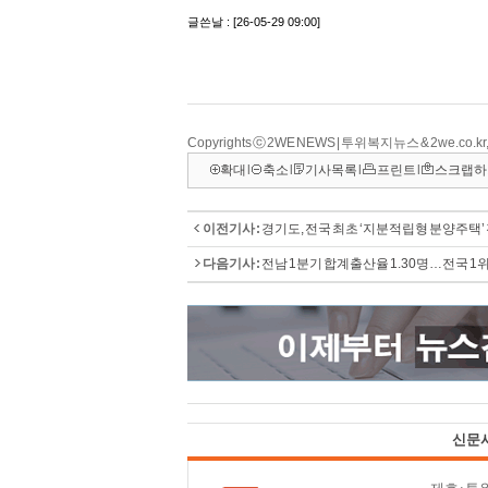
Copyrights ⓒ 2WE NEWS | 투위복지뉴스 & 2we.co
확대
l
축소
l
기사목록
l
프린트
l
스크랩하
이전기사 :
경기도, 전국 최초 ‘지분적립형 분양주택’
다음기사 :
전남 1분기 합계출산율 1.30명…전국 1
신문