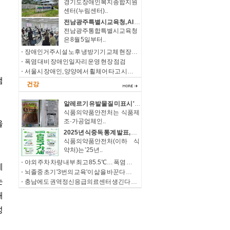
경기도장애인복지종합지원
센터(누림센터)..
전남광주특별시교육청, AI 활용 '장애 학생 진로·직업교육' 강화
전남광주통합특별시교육청
은 8월 5일부터..
장애인거주시설 노후 냉방기기 교체 현장점검
폭염 대비 장애인일자리 운영 현장 점검
서울시 장애인, 양양에서 휠체어 타고 시원한 여름바다 만끽
건강
알레르기 유발물질 미표시 '과자' 회수 조치
식품의약품안전처는 식품제
조·가공업체인..
2025년 식중독 통계 발표, 살모넬라 지속 증가에 따른 예방 당부
식품의약품안전처(이하 식
약처)는 ’25년..
야외 주차 차량 내부 최고 85.5℃… 폭염 속 온열질환·차량 방치사고 주의
뇌졸중 초기 '3번의 교육'이 삶을 바꾼다 우울감 낮추고 삶의 질, 직장 복귀율 높여
충남에도 권역정신응급의료센터 생긴다 정신응급환자 치료 접근성 확대