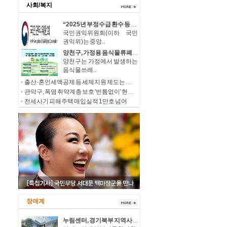
사회/복지
“2025년 부정수급 환수 등 제재 처분, 총 1,796억 원!” 역대 최대규모 부과
국민권익위원회(이하 국민
권익위)는 중앙..
양천구, 가정용 음식물류폐기물 소형감량기 구매비 지원…100가구 추가 모집
양천구는 가정에서 발생하는
음식물쓰레..
출산·혼인세액공제 등 세제지원 제도는 종료되는 것이 아니라 재정(예산)지원으로 방식이 변경됩니다.
관악구, 폭염 취약계층 보호 '빈틈없이' 현장 살피고 지원 넓힌다
전세사기 피해주택 매입실적 1만호 넘어
장애계
누림센터, 경기북부 지역사회 장애인복지 발전을 위한 장애인 당사자 중심의 민·관 거버넌스 구축