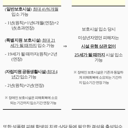
(
일반보호시설
)
최대
4
년
6
개월
입소 가능
- 1
년
(
원칙
)+1
년
6
개월
(
연장
)+2
년
(
초과연장
)
보호시설 입소 당시
미성년자였던 피해자는
(
특별지원 보호시설
)
최대
21
세가 될 때까지
입소 가능
⇒
시설 유형 상관 없이
- 19
세가 될 때까지
(
원칙
)+2
년
25
세가 될 때까지
시설 입소
(
연장
)
가능
(
자립지원 공동생활시설
)
최대
4
※
장애인 보호시설은 기존과 동일하
년간
입소 가능
게 피해회복에 소요되는 기간까
지 입소기간 연장 가능
- 2
년
(
원칙
)+2
년
(
연장
)
※
장애인 보호시설은 피해회복에 소요
되는 기간까지 입소기간 연장 가능
또한 성폭력 피해 학생의 치료·상담 등에 필요한 결석을 출석일수