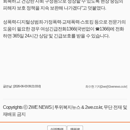
회복하고 건강한 사회 구성원으로 성장할 수 있도록 현장 중심의
피해자 보호 정책을 지속 보완해 나가겠다”고 덧붙였다.
성폭력‧디지털성범죄‧가정폭력‧교제폭력‧스토킹 등으로 전문가의
도움이 필요한 경우 여성긴급전화1366(국번없이 ☎1366)에 전화
하면 365일 24시간 상담 및 긴급보호를 받을 수 있습니다.
글쓴날 : [2026-06-03 09:21:03.0]
최수현 기자[2we@2wenews.co.kr]
Copyrights ⓒ 2WE NEWS | 투위복지뉴스 & 2we.co.kr, 무단 전재 및
재배포 금지
이전화면
맨위로