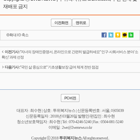
재배포 금지
이전화면
맨위로
확대
l
축소
이전기사 :
"자녀의 장애인증명서, 온라인으로 간편히 발급하세요" 인구·사회서비스 분야 '소
확신' 과제 선정
다음기사 :
"국민 삶 중심으로" 기초생활보장 급여 체계 전반 점검
PC버전
대표자 : 최수현 | 상호 : 투위복지뉴스 | 신문등록번호 : 서울, 아05039
신문등록일자 : 2018년 03월26일 발행인/편집인 : 최수현
청소년보호책임자 : 최수현 | Tel : 070-4246-5240 | Fax : 0504-081-5240
이메일 : 2we@2wenews.co.kr
Copyright ⓒ 2018
투위복지뉴스
All reghts reserved..