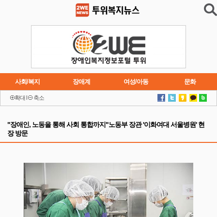
사회/복지
장애계
여성/아동
문화
확대
l
축소
이슈
트렌드
주요행사
연재소설
"장애인, 노동을 통해 사회 통합까지"노동부 장관 '이화여대 서울병원' 현
장 방문