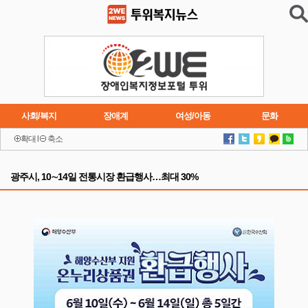
사회/복지
장애계
여성/아동
문화
확대
l
축소
이슈
트렌드
주요행사
연재소설
광주시, 10∼14일 전통시장 환급행사…최대 30%