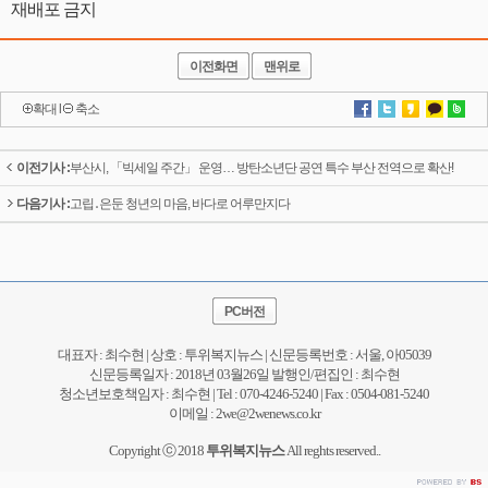
재배포 금지
이전화면
맨위로
확대
l
축소
이전기사 :
부산시, 「빅세일 주간」 운영… 방탄소년단 공연 특수 부산 전역으로 확산!
다음기사 :
고립․은둔 청년의 마음, 바다로 어루만지다
PC버전
대표자 : 최수현 | 상호 : 투위복지뉴스 | 신문등록번호 : 서울, 아05039
신문등록일자 : 2018년 03월26일 발행인/편집인 : 최수현
청소년보호책임자 : 최수현 | Tel : 070-4246-5240 | Fax : 0504-081-5240
이메일 : 2we@2wenews.co.kr
Copyright ⓒ 2018
투위복지뉴스
All reghts reserved..