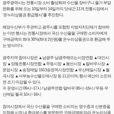
광주광역시는 전통시장 소비 활성화와 수산물 장바구니 물가 부담
완화를 위해 오는 10일부터 14일까지 닷새간 11개 전통시장에서
‘온누리상품권 환급행사’를 추진한다.
해양수산부가 주관하고 광주시를 포함한 지방자치단체가 참여하
는 이번 행사는 전통시장에서 국산 수산물을 구매한 소비자에게
구매금액의 최대 30%(최대 2만원)를 온누리상품권으로 환급해 주
는 방식이다.
광주지역 참여시장은 ▲남광주·남광주해뜨는시장연합 ▲대인시
장 ▲양동전통시장연합 ▲무등시장 ▲봉선시장 ▲말바우시장 ▲
운암시장 ▲송정매일·1913송정역시장연합 ▲우산매일시장 ▲월
곡시장 ▲서부농수산물도매시장 등 11곳이며, 행사 예산이 소진되
면 조기 마감될 수 있다.
※ 운영시간 09시~17시 / 남광주연합·말바우 08시~16시 / 무등·우
산매일·월곡 10시~18시
참여시장에서 국산 수산물을 구매한 소비자는 영수증과 신분증을
지참해 시장 내 환급부스를 방문하면 구매금액에 따라 온누리상품