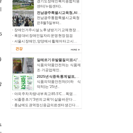
경기도장애인복지종합지원
센터(누림센터)..
전남광주특별시교육청, AI 활용 '장애 학생 진로·직업교육' 강화
전남광주통합특별시교육청
은 8월 5일부터..
장애인거주시설 노후 냉방기기 교체 현장점검
폭염 대비 장애인일자리 운영 현장 점검
서울시 장애인, 양양에서 휠체어 타고 시원한 여름바다 만끽
건강
알레르기 유발물질 미표시 '과자' 회수 조치
식품의약품안전처는 식품제
조·가공업체인..
2025년 식중독 통계 발표, 살모넬라 지속 증가에 따른 예방 당부
식품의약품안전처(이하 식
약처)는 ’25년..
야외 주차 차량 내부 최고 85.5℃… 폭염 속 온열질환·차량 방치사고 주의
뇌졸중 초기 '3번의 교육'이 삶을 바꾼다 우울감 낮추고 삶의 질, 직장 복귀율 높여
충남에도 권역정신응급의료센터 생긴다 정신응급환자 치료 접근성 확대