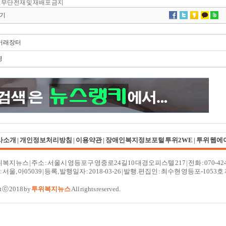
.kr, 무단 전재 및 재배포 금지
기
직거래장터
령
사소개
|
개인정보처리방침
|
이용약관
|
장애인복지정보포털 투위2WE
|
투위 웹에
투위복지뉴스
| 주소 : 서울시 영등포구 영중로24길10 대경오피스텔 217 | 전화 : 070-4
서울, 아05039 | 등록, 발행일자 : 2018-03-26 | 발행.편집인 : 최수현 영등포-1053호 
t ⓒ 2018 by
투위복지뉴스
All rights reserved.