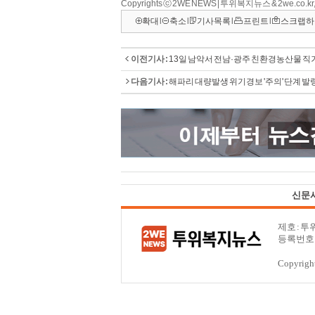
Copyrights ⓒ 2WE NEWS | 투위복지뉴스 & 2we.co
확대
l
축소
l
기사목록
l
프린트
l
스크랩하
이전기사 :
13일 남악서 전남·광주 친환경농산물 
다음기사 :
해파리 대량발생 위기경보 '주의' 단계 발
신문
제호 : 
등록번호 : 
Copyrigh