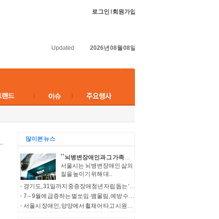
로그인
l
회원가입
Updated
2026년 08월 08일
많이본 뉴스
``뇌병변장애인과 그 가족들의 보다 나은 삶을 위해``…서울시, 다양한 복지서비스 지원
서울시는 뇌병변장애인 삶의
질을 높이기 위해 대..
경기도, 31일까지 중증장애청년 자립 돕는 ‘누림통장’ 모집
7∼9월에 급증하는 벌쏘임·뱀물림, 예방 수칙 준수 필요
서울시 장애인, 양양에서 휠체어 타고 시원한 여름바다 만끽