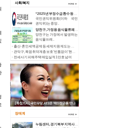
사회/복지
“2025년 부정수급 환수 등 제재 처분, 총 1,796억 원!” 역대 최대규모 부과
국민권익위원회(이하 국민
권익위)는 중앙..
양천구, 가정용 음식물류폐기물 소형감량기 구매비 지원…100가구 추가 모집
양천구는 가정에서 발생하는
음식물쓰레..
출산·혼인세액공제 등 세제지원 제도는 종료되는 것이 아니라 재정(예산)지원으로 방식이 변경됩니다.
관악구, 폭염 취약계층 보호 '빈틈없이' 현장 살피고 지원 넓힌다
전세사기 피해주택 매입실적 1만호 넘어
장애계
누림센터, 경기북부 지역사회 장애인복지 발전을 위한 장애인 당사자 중심의 민·관 거버넌스 구축