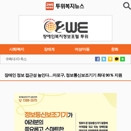
사회/복지
장애계
여성/아동
문화
확대
l
축소
이슈
트렌드
주요행사
연재소설
장애인 정보 접근성 높인다…마포구, 정보통신보조기기 최대 90％ 지원