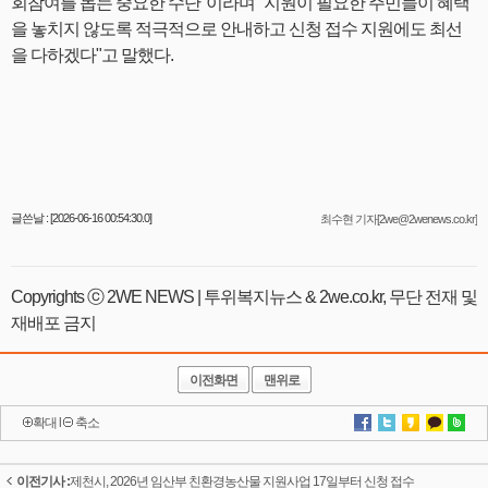
회참여를 돕는 중요한 수단"이라며 "지원이 필요한 주민들이 혜택
을 놓치지 않도록 적극적으로 안내하고 신청 접수 지원에도 최선
을 다하겠다"고 말했다.
글쓴날 : [2026-06-16 00:54:30.0]
최수현 기자[2we@2wenews.co.kr]
Copyrights ⓒ 2WE NEWS | 투위복지뉴스 & 2we.co.kr, 무단 전재 및
재배포 금지
이전화면
맨위로
확대
l
축소
이전기사 :
제천시, 2026년 임산부 친환경농산물 지원사업 17일부터 신청 접수