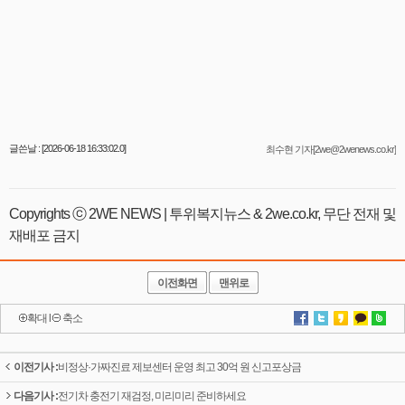
글쓴날 : [2026-06-18 16:33:02.0]
최수현 기자[2we@2wenews.co.kr]
Copyrights ⓒ 2WE NEWS | 투위복지뉴스 & 2we.co.kr, 무단 전재 및
재배포 금지
이전화면
맨위로
확대
l
축소
이전기사 :
비정상·가짜진료 제보센터 운영 최고 30억 원 신고포상금
다음기사 :
전기차 충전기 재검정, 미리미리 준비하세요