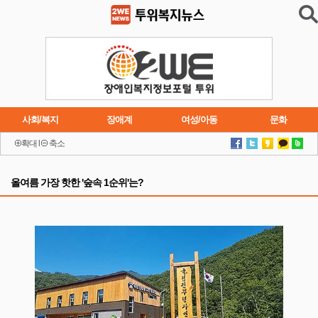
사회/복지
장애계
여성/아동
문화
확대
l
축소
이슈
트렌드
주요행사
연재소설
올여름 가장 핫한 '숲속 1순위'는?