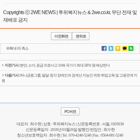
Copyrights ⓒ 2WE NEWS | 투위복지뉴스 & 2we.co.kr, 무단 전재 및
재배포 금지
이전화면
맨위로
확대
l
축소
이전기사 :
분만, 소아, 응급 의료사고 피해 국가가 최대 18억 원 배상한다
다음기사 :
하나금융그룹, 발달·청각 장애인과 경계선 지능인 위한 취업교육 및 고용연계 지
원
PC버전
대표자 : 최수현 | 상호 : 투위복지뉴스 | 신문등록번호 : 서울, 아05039
신문등록일자 : 2018년 03월26일 발행인/편집인 : 최수현
청소년보호책임자 : 최수현 | Tel : 070-4246-5240 | Fax : 0504-081-5240