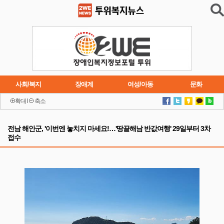
사회/복지
장애계
여성/아동
문화
확대
l
축소
이슈
트렌드
주요행사
연재소설
전남 해안군, '이번엔 놓치지 마세요!…'땅끝해남 반값여행' 29일부터 3차
접수