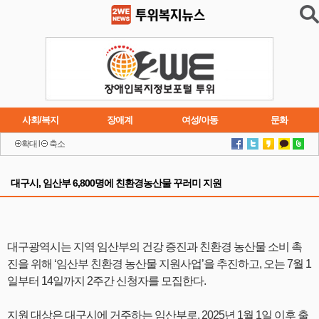
사회/복지
장애계
여성/아동
문화
확대
l
축소
이슈
트렌드
주요행사
연재소설
대구시, 임산부 6,800명에 친환경농산물 꾸러미 지원
대구광역시는 지역 임산부의 건강 증진과 친환경 농산물 소비 촉
진을 위해 ‘임산부 친환경 농산물 지원사업’을 추진하고, 오는 7월 1
일부터 14일까지 2주간 신청자를 모집한다.
지원 대상은 대구시에 거주하는 임산부로, 2025년 1월 1일 이후 출