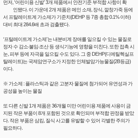
먼저, ‘어린이용 신발’ 3개 제품에서 안전기준 부적합 사항이 확
인됐다. 이 가운데 2개 제품은 메인 소재, 장식, 깔창가죽 등에
서 프탈레이트계 가소제가 기준치(DEHP 등 7종 총합 0.1% 이하)
대비 최대 284.6배 초과 검출됐다.
‘프탈레이트계 가소제’는 내분비계 장애를 일으킬 수 있는 물질로
정자 수 감소‧불임‧조산 등 생식기능에 영향을 미친다. 또한 접촉 시
눈, 피부 등에 자극을 일으킬 수도 있다. 그 중 DEHP(디에틸헥실프
탈레이트)는 국제암연구소가 지정한 인체발암가능물질(2B등급)
이다.
※ 가소제 : 플라스틱과 같은 고분자 물질에 첨가되어 유연성과 가
공성을 높이는 물질
또 다른 신발 1개 제품은 36개월 미만 어린이용 제품에 사용이 금
지된 작은 부품이 8개 포함된 것으로 확인되며 부적합 판정을 받았
다. 작은 부품은 삼킴, 질식 사고를 유발할 수 있어 각별한 주의가
필요하다.