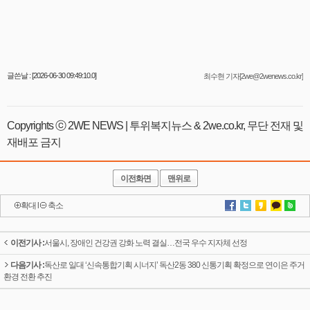
글쓴날 : [2026-06-30 09:49:10.0]
최수현 기자[2we@2wenews.co.kr]
Copyrights ⓒ 2WE NEWS | 투위복지뉴스 & 2we.co.kr, 무단 전재 및
재배포 금지
이전화면
맨위로
확대
l
축소
이전기사 :
서울시, 장애인 건강권 강화 노력 결실…전국 우수 지자체 선정
다음기사 :
독산로 일대 ‘신속통합기획 시너지’ 독산2동 380 신통기획 확정으로 연이은 주거
환경 전환 추진