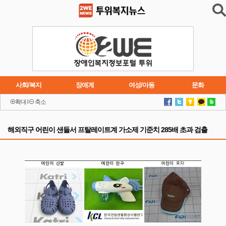
사회/복지
장애계
여성/아동
문화
확대
l
축소
이슈
트렌드
주요행사
연재소설
해외직구 어린이 샌들서 프탈레이트계 가소제 기준치 285배 초과 검출