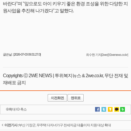
바란다"며 "앞으로도 아이 키우기 좋은 환경 조성을 위한 다양한 지
원사업을 추진해 나가겠다"고 말했다.
글쓴날 : [2026-07-03 09:31:27.0]
최수현 기자[2we@2wenews.co.kr]
Copyrights ⓒ 2WE NEWS | 투위복지뉴스 & 2we.co.kr, 무단 전재 및
재배포 금지
이전화면
맨위로
확대
l
축소
이전기사 :
부산 기장군, 무주택 다자녀가구 전세자금 대출이자 지원 대상 확대