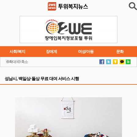
사회/복지
장애계
여성/아동
문화
확대
l
축소
이슈
트렌드
주요행사
연재소설
성남시, 백일상·돌상 무료 대여 서비스 시행