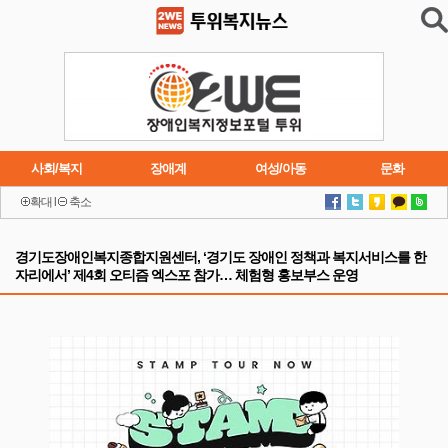
사회/복지
장애계
여성/아동
문화
확대
l
축소
이슈
트렌드
주요행사
연재소설
경기도장애인복지종합지원센터, ‘경기도 장애인 정책과 복지서비스를 한
자리에서’ 제4회 오티즘 엑스포 참가… 체험형 홍보부스 운영