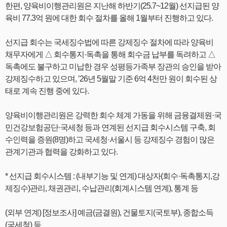
한편, 양육비이행관리원은 지난해 하반기(25.7~12월) 선지급된 양
육비 77.3억 원에 대한 회수 절차를 올해 1월부터 진행하고 있다.
선지급 회수는 국세징수법에 따른 강제징수 절차에 따라 양육비
채무자에게 △ 회수통지·독촉을 통해 회수금 납부를 독려하고 △
독촉에도 불구하고 미납한 경우 성평등가족부 장관의 승인을 받아
강제징수하고 있으며, ’26년 5월말 기준 6억 4천만 원이 회수된 상
태로 계속 진행 중에 있다.
양육비이행관리원은 강력한 회수 체계 가동을 위해 금융결제원·국
민건강보험공단·국세청 등과 연계된 선지급 회수시스템 구축, 회
수인력을 증원(8명)하고 국세청·서울시 등 강제징수 경험이 많은
관계기관과 협력을 강화하고 있다.
*
선지급 회수시스템 :
(내부기능 및 연계) 대상자(회수·독촉통지,강
제징수)관리, 채권관리, 수납관리(회계시스템 연계), 통계 등
(외부 연계) [정보조사] 예금(금결원), 건물토지(국토부), 종합소득
(국세청) 등