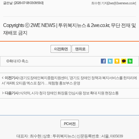
글쓴날 : [2026-07-08 03:09:59.0]
최수현 기자[2we@2wenews.co.kr]
Copyrights ⓒ 2WE NEWS | 투위복지뉴스 & 2we.co.kr, 무단 전재 및
재배포 금지
이전화면
맨위로
확대
l
축소
이전기사 :
경기도장애인복지종합지원센터, ‘경기도 장애인 정책과 복지서비스를 한자리에
서’ 제4회 오티즘 엑스포 참가… 체험형 홍보부스 운영
다음기사 :
식약처, 시각·청각 장애인 화장품 안심사용 정보 확대 지원 현장소통
PC버전
대표자 : 최수현 | 상호 : 투위복지뉴스 | 신문등록번호 : 서울, 아05039