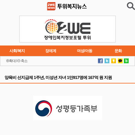
사회/복지
장애계
여성/아동
문화
확대
l
축소
이슈
트렌드
주요행사
연재소설
양육비 선지급제 1주년, 미성년 자녀 1만917명에 167억 원 지원