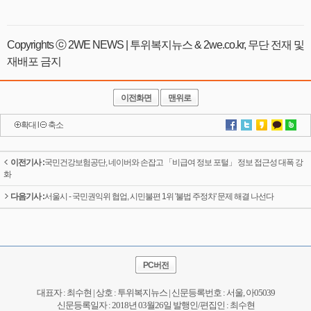
Copyrights ⓒ 2WE NEWS | 투위복지뉴스 & 2we.co.kr, 무단 전재 및
재배포 금지
이전화면
맨위로
확대
l
축소
이전기사 :
국민건강보험공단, 네이버와 손잡고 「비급여 정보 포털」 정보 접근성 대폭 강
화
다음기사 :
서울시 - 국민권익위 협업, 시민불편 1위 '불법 주정차' 문제 해결 나선다
PC버전
대표자 : 최수현 | 상호 : 투위복지뉴스 | 신문등록번호 : 서울, 아05039
신문등록일자 : 2018년 03월26일 발행인/편집인 : 최수현