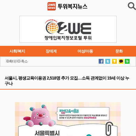
사회/복지
장애계
여성/아동
문화
확대
l
축소
이슈
트렌드
주요행사
연재소설
서울시, 평생교육이용권 2,518명 추가 모집…소득 관계없이 19세 이상 누
구나