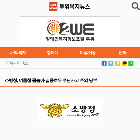
사회/복지
장애계
여성/아동
문화
확대
l
축소
이슈
트렌드
주요행사
연재소설
소방청, 여름철 물놀이·집중호우 수난사고 주의 당부