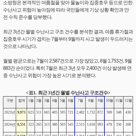
소방청은 본격적인 여름철을 맞아 물놀이와 집중호우 등으로 인한
수난사고 위험이 높아짐에 따라 국민들에게 기상 상황 확인과 안
전 수칙 준수를 당부했다.
최근 3년간 월별 수난사고 구조 건수를 분석한 결과, 여름 휴가철과
집중호우 시기가 겹치는 7월부터 9월까지 사고 발생이 두드러지는
것으로 나타났다.
월별 평균으로는 7월이 2,587건으로 가장 많았고, 8월 1,753건, 9월
883건 순이었다. 특히 7월은 최근 3년 모두 2,400건 이상 발생해 연
중 수난사고 위험이 가장 높은 시기로 분석됐다.
<
표
1.
최근
3
년간 월별 수난사고 구조건수
>
구분
합계
1
월
2
월
3
월
4
월
5
월
6
월
7
월
8
월
9
월
10
월
11
월
12
월
2023
년
9,973
623
511
665
485
595
721
2,482
1,732
872
509
348
430
2024
년
8,551
323
265
313
380
503
545
2,515
1,618
993
478
350
268