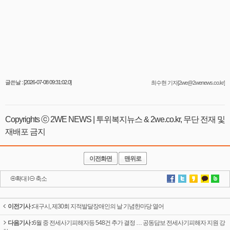
글쓴날 : [2026-07-08 09:31:02.0]
최수현 기자[2we@2wenews.co.kr]
Copyrights ⓒ 2WE NEWS | 투위복지뉴스 & 2we.co.kr, 무단 전재 및
재배포 금지
이전화면
맨위로
확대
l
축소
이전기사 :
대구시, 제30회 지적발달장애인의 날 기념한마당 열어
다음기사 :
6월 중 전세사기피해자등 548건 추가 결정 … 공동담보 전세사기피해자 지원 강