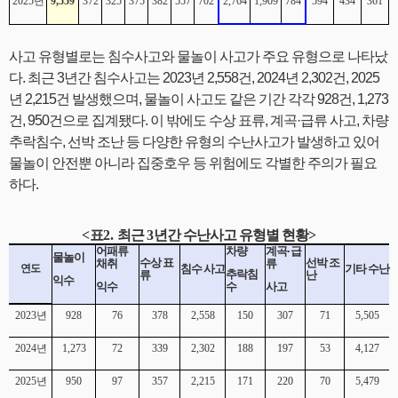
2025
년
9,559
372
325
375
382
557
702
2,764
1,909
784
594
434
361
사고 유형별로는 침수사고와 물놀이 사고가 주요 유형으로 나타났
다. 최근 3년간 침수사고는 2023년 2,558건, 2024년 2,302건, 2025
년 2,215건 발생했으며, 물놀이 사고도 같은 기간 각각 928건, 1,273
건, 950건으로 집계됐다. 이 밖에도 수상 표류, 계곡·급류 사고, 차량
추락침수, 선박 조난 등 다양한 유형의 수난사고가 발생하고 있어
물놀이 안전뿐 아니라 집중호우 등 위험에도 각별한 주의가 필요
하다.
<
표
2.
최근
3
년간 수난사고 유형별 현황
>
어패류
차량
계곡
·
급
물놀이
수상 표
선박 조
채취
류
연도
침수 사고
기타 수난
추락침
류
난
익수
익수
수
사고
2023
년
928
76
378
2,558
150
307
71
5,505
2024
년
1,273
72
339
2,302
188
197
53
4,127
2025
년
950
97
357
2,215
171
220
70
5,479