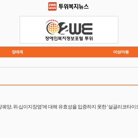
장애계
여성/아동
트렌드
주요행사
궤양, 위‧십이지장염’에 대해 유효성을 입증하지 못한 ‘설글리코타이