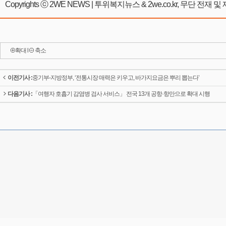
Copyrights ⓒ 2WE NEWS | 투위복지뉴스 & 2we.co.kr, 무단 전재
확대
l
축소
이전기사 :
중기부-지방정부, ‘전통시장 매력은 키우고, 바가지요금은 뿌리 뽑는다’
다음기사 :
「여행자 호흡기 감염병 검사 서비스」 전국 13개 공항·항만으로 확대 시행