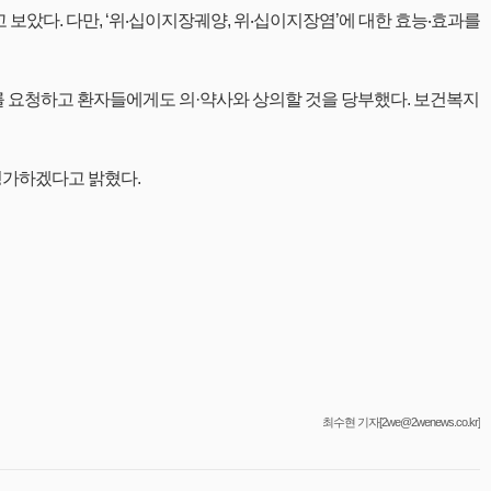
았다. 다만, ‘위‧십이지장궤양, 위‧십이지장염’에 대한 효능‧효과를
를 요청하고 환자들에게도 의·약사와 상의할 것을 당부했다. 보건복지
평가하겠다고 밝혔다.
최수현 기자[2we@2wenews.co.kr]