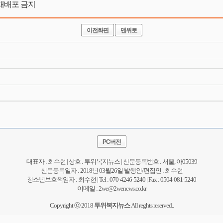
 및 재배포 금지
이전화면
맨위로
PC버전
대표자 : 최수현 | 상호 : 투위복지뉴스 | 신문등록번호 : 서울, 아05039
신문등록일자 : 2018년 03월26일 발행인/편집인 : 최수현
청소년보호책임자 : 최수현 | Tel : 070-4246-5240 | Fax : 0504-081-5240
이메일 : 2we@2wenews.co.kr
Copyright ⓒ 2018
투위복지뉴스
All reghts reserved..