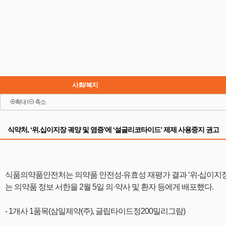
사회/복지
확대
l
축소
이슈
식약처, ‘위.십이지장 궤양 및 염증’에 ‘설글리코타이드’ 제제 사용중지 권고
식품의약품안전처는 의약품 안전성‧유효성 재평가 결과 ‘위‧십이지장
는 의약품 정보 서한을 2월 5일 의·약사 및 환자 등에게 배포했다.
- 1개사 1품목(삼일제약(주), 글립타이드정200밀리그람)