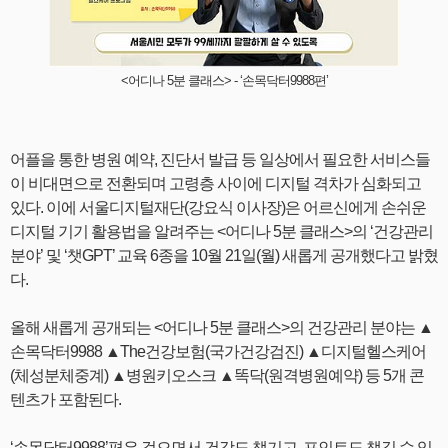
<어디나 5분 클래스> - ‘손목닥터9988편’
어플을 통한 병원 예약, 진단서 발급 등 일상에서 필요한 서비스들
이 비대면으로 전환되며 고령층 사이에 디지털 격차가 심화되고
있다. 이에 서울디지털재단(강요식 이사장)은 어르신에게 손쉬운
디지털 기기 활용법을 알려주는 <어디나 5분 클래스>의 ‘건강관리
분야’ 및 ‘챗GPT’ 교육 6종을 10월 21일(월) 새롭게 공개했다고 밝혔
다.
올해 새롭게 공개되는 <어디나 5분 클래스>의 건강관리 분야는 ▲
손목닥터9988 ▲The건강보험(국가건강검진) ▲디지털헬스케어
(체성분체중계) ▲병원키오스크 ▲똑닥(원격병원예약) 등 5개 콘
텐츠가 포함된다.
‘손목닥터9988’편은 걸으면서 건강도 챙기고, 포인트도 챙길 수 있