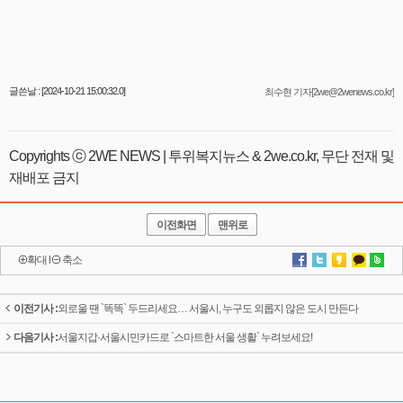
글쓴날 : [2024-10-21 15:00:32.0]
최수현 기자[2we@2wenews.co.kr]
Copyrights ⓒ 2WE NEWS | 투위복지뉴스 & 2we.co.kr, 무단 전재 및
재배포 금지
이전화면
맨위로
확대
l
축소
이전기사 :
외로울 땐 `똑똑` 두드리세요… 서울시, 누구도 외롭지 않은 도시 만든다
다음기사 :
서울지갑·서울시민카드로 `스마트한 서울 생활` 누려보세요!